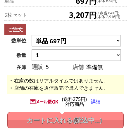
697円
単品
(本体 634円)
3,207円
(1点当 641円)
5枚セット
(本体 2,916円)
ご注文
数単位
数量
通販
5
店舗
準備無
在庫
在庫の数はリアルタイムではありません。
店舗の在庫を通信販売で購入できません。
(送料275円)
詳細
対応商品
カートに入れる
(読込中...)