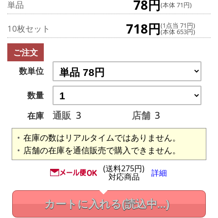
78円
単品
(本体 71円)
718円
(1点当 71円)
10枚セット
(本体 653円)
ご注文
数単位
数量
通販
3
店舗
3
在庫
在庫の数はリアルタイムではありません。
店舗の在庫を通信販売で購入できません。
(送料275円)
詳細
対応商品
カートに入れる
(読込中...)