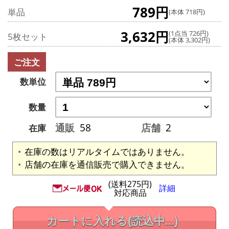
789円
単品
(本体 718円)
3,632円
(1点当 726円)
5枚セット
(本体 3,302円)
ご注文
数単位
数量
通販
58
店舗
2
在庫
在庫の数はリアルタイムではありません。
店舗の在庫を通信販売で購入できません。
(送料275円)
詳細
対応商品
カートに入れる
(読込中...)