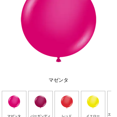
マゼンタ
エメ
マゼンタ
バーガンディ
レッド
イエロー