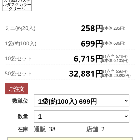
ス 160S パステ
ルダスクカラー
クリーム
258円
ミニ(約20入)
(本体 235円)
699円
1袋(約100入)
(本体 636円)
6,715円
(1点当 671円)
10袋セット
(本体 6,105円)
32,881円
(1点当 656円)
50袋セット
(本体 29,892円)
ご注文
数単位
数量
通販
38
店舗
2
在庫