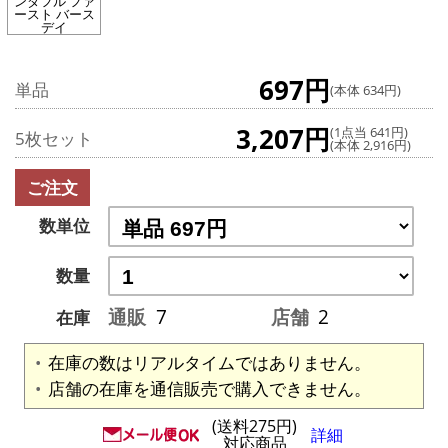
ンダフル ファ
ースト バース
デイ
697円
単品
(本体 634円)
3,207円
(1点当 641円)
5枚セット
(本体 2,916円)
ご注文
数単位
数量
通販
7
店舗
2
在庫
在庫の数はリアルタイムではありません。
店舗の在庫を通信販売で購入できません。
(送料275円)
詳細
対応商品