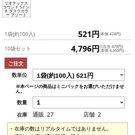
リオテックス
ラウンド 5イン
チ ダスクカラ
ー アソート
521円
1袋(約100入)
(本体 474円)
4,796円
(1点当 479円)
10袋セット
(本体 4,360円)
ご注文
数単位
※本ページの商品はミニパックをお選びいただけませ
ん。
数量
通販
27
店舗
2
在庫
在庫の数はリアルタイムではありません。