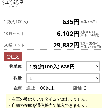
ス ラウンド 5イ
ンチ サテン ア
ソート
635円
1袋(約100入)
(本体 578円)
6,102円
(1点当 609円)
10袋セット
(本体 5,548円)
29,882円
(1点当 597円)
50袋セット
(本体 27,166円)
ご注文
数単位
数量
通販
100以上
店舗
3
在庫
在庫の数はリアルタイムではありません。
店舗の在庫を通信販売で購入できません。