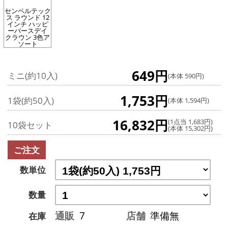
センペルテック
ス ラウンド 12
インチ ハッピ
ーバースデイ
クラウン 3色ア
ソート
649円
ミニ(約10入)
(本体 590円)
1,753円
1袋(約50入)
(本体 1,594円)
16,832円
(1点当 1,683円)
10袋セット
(本体 15,302円)
ご注文
数単位
数量
通販
7
店舗
準備無
在庫