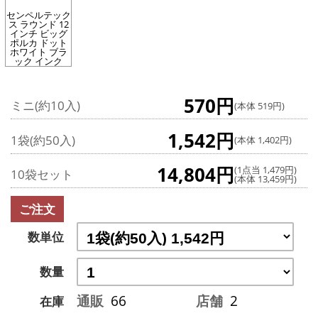
センペルテック
ス ラウンド 12
インチ ビッグ
ポルカ ドット
ホワイト ブラ
ック インク
570円
ミニ(約10入)
(本体 519円)
1,542円
1袋(約50入)
(本体 1,402円)
14,804円
(1点当 1,479円)
10袋セット
(本体 13,459円)
ご注文
数単位
数量
通販
66
店舗
2
在庫