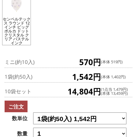
センペルテック
ス ラウンド 12
インチ ビッグ
ポルカ ドット
クリスタル ク
リア パステル
インク
570円
ミニ(約10入)
(本体 519円)
1,542円
1袋(約50入)
(本体 1,402円)
14,804円
(1点当 1,479円)
10袋セット
(本体 13,459円)
ご注文
数単位
数量