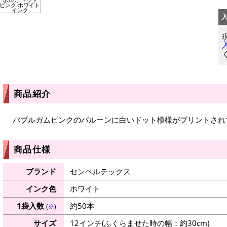
ピンク ホワイト
インク
商品紹介
バブルガムピンクのバルーンに白いドット模様がプリントされ
商品仕様
ブランド
センペルテックス
インク色
ホワイト
1袋入数
約50本
(
※
)
サイズ
12インチ(ふくらませた時の幅：約30cm)