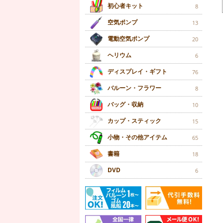
初心者キット
8
空気ポンプ
13
電動空気ポンプ
20
ヘリウム
6
ディスプレイ・ギフト
76
バルーン・フラワー
8
バッグ・収納
10
カップ・スティック
15
小物・その他アイテム
65
書籍
18
DVD
6