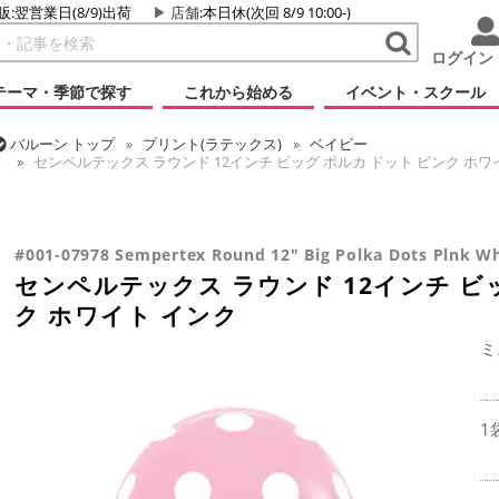
販:翌営業日(8/9)出荷
店舗
:本日休(次回 8/9 10:00-)
ログイン
テーマ・季節で探す
これから始める
イベント・スクール
バルーン
トップ
プリント(ラテックス)
ベイビー
センペルテックス ラウンド 12インチ ビッグ ポルカ ドット ピンク ホワ
バルーン
トップ
センペルテックス
ラウンドバルーン
バルーン
トップ
プリント(ラテックス)
プリント一般
センペルテックス ラウンド 12インチ ビッグ ポルカ ドット ピンク ホワ
センペルテックス ラウンド 12インチ ビッグ ポルカ ドット ピンク ホワ
#001-07978 Sempertex Round 12" Big Polka Dots Plnk Wh
センペルテックス ラウンド 12インチ ビ
ク ホワイト インク
ミ
1