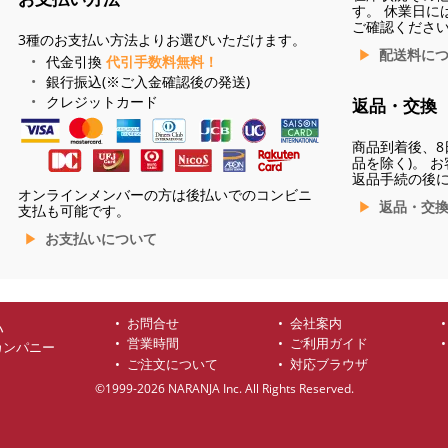
す。 休業日に
ご確認くださ
3種のお支払い方法よりお選びいただけます。
配送料に
代金引換
代引手数料無料！
銀行振込(※ご入金確認後の発送)
クレジットカード
返品・交換
商品到着後、8
品を除く)。 
返品手続の後
オンラインメンバーの方は後払いでのコンビニ
返品・交
支払も可能です。
お支払いについて
お問合せ
会社案内
ハ
営業時間
ご利用ガイド
カンパニー
ご注文について
対応ブラウザ
©1999-2026 NARANJA Inc. All Rights Reserved.