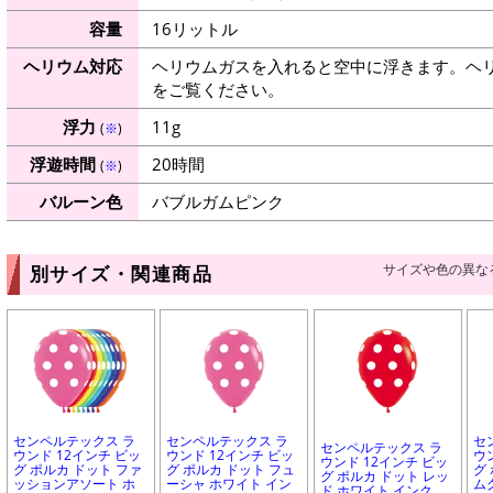
容量
16リットル
ヘリウム対応
ヘリウムガスを入れると空中に浮きます。ヘ
をご覧ください。
浮力
11g
(
※
)
浮遊時間
20時間
(
※
)
バルーン色
バブルガムピンク
サイズや色の異な
別サイズ・関連商品
センペルテックス ラ
センペルテックス ラ
セ
センペルテックス ラ
ウンド 12インチ ビッ
ウンド 12インチ ビッ
ウ
ウンド 12インチ ビッ
グ ポルカ ドット ファ
グ ポルカ ドット フュ
グ
グ ポルカ ドット レッ
ッションアソート ホ
ーシャ ホワイト イン
ム
ド ホワイト インク