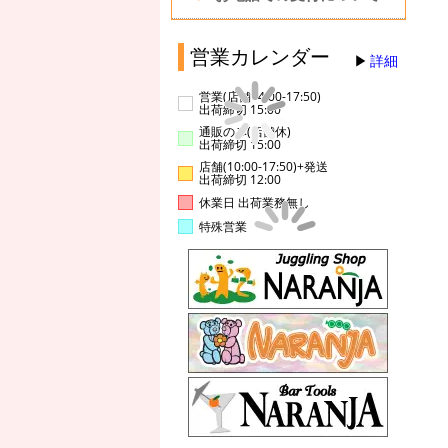
営業カレンダー
詳細
営業(店舗14:00-17:50)
出荷締切 15:00
通販のみ(店舗休)
出荷締切 15:00
店舗(10:00-17:50)+発送
出荷締切 12:00
休業日 出荷業務無し
特殊営業