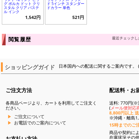
グ ポルカ ドット クリ
ド 5インチ スタンダー
スタル クリア パステ
ドカラー 単色
ル インク
1,542円
521円
最近チェックし
閲覧履歴
ショッピングガイド
日本国内への配送に関するご案内です。 
ご注文方法
配送料・お
各商品ページより、カートを利用してご注文く
送料: 770円
ださい。
(
メール便対応商
8,800円以上 
ご注文について
※沖縄・離島1,3
お電話でのご案内について
15時までのご
商品や契約に
在庫状況その
お支払い方法