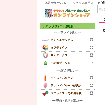
通
日本最大級のバルーン＆グッズ専門店
ラテックス(ゴム)風船
== ブランドで選ぶ ==
センペルテックス
タフテックス
リオテックス
その他ブランド
2
== 形状で選ぶ ==
ツイストバルーン
ラウンドバルーン(無地)
ラテックス・その他形状
== 季節・絵柄で選ぶ ==