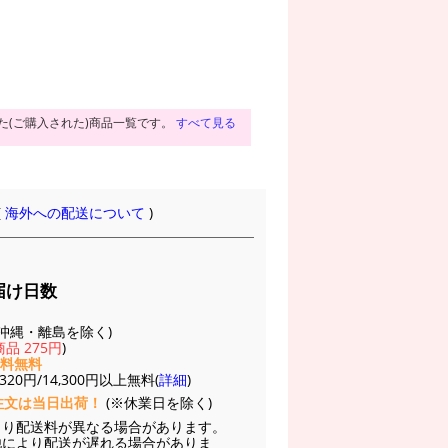
た(ご購入された)商品一覧です。
すべて見る
(
海外への配送について
)
届け日数
(※沖縄・離島を除く)
品 275円
)
送料無料
20円/14,300円以上無料(
詳細
)
注文は当日出荷！
(※休業日を除く)
より配送料が異なる場合があります。
他により配送が遅れる場合がありま