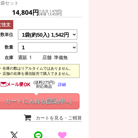
0袋セット
14,804円
(1点当 1,479円)
(本体 13,459円)
ご注文
数単位
数量
通販
1
店舗
準備無
在庫
在庫の数はリアルタイムではありません。
店舗の在庫を通信販売で購入できません。
(送料275円)
詳細
対応商品
カートに入れる
(読込中...)
カートを見る
・ご精算