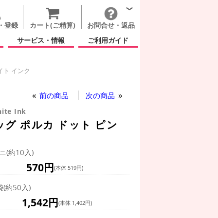
・登録
カート(ご精算)
お問合せ・返品
サービス・情報
ご利用ガイド
イト インク
イト インク
イト インク
前の商品
次の商品
ite Ink
ッグ ポルカ ドット ピン
ニ(約10入)
570円
(本体 519円)
袋(約50入)
1,542円
(本体 1,402円)