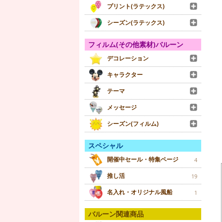
プリント(ラテックス)
シーズン(ラテックス)
フィルム(その他素材)バルーン
デコレーション
キャラクター
テーマ
メッセージ
シーズン(フィルム)
スペシャル
開催中セール・特集ページ
4
推し活
19
名入れ・オリジナル風船
1
バルーン関連商品