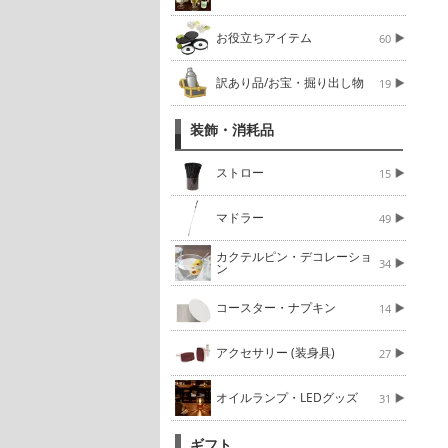
お役立ちアイテム
60
訳あり品/お宝・掘り出し物
19
装飾・消耗品
ストロー
15
マドラー
49
カクテルピン・デコレーショ
34
ン
コースター・ナプキン
14
アクセサリー (装身具)
27
オイルランプ・LEDグッズ
31
ギフト