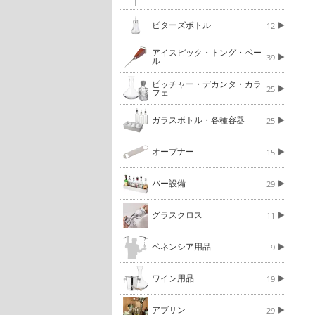
ビターズボトル
12
アイスピック・トング・ペー
39
ル
ピッチャー・デカンタ・カラ
25
フェ
ガラスボトル・各種容器
25
オープナー
15
バー設備
29
グラスクロス
11
ベネンシア用品
9
ワイン用品
19
アブサン
29