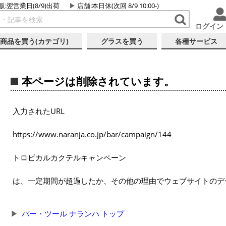
販:翌営業日(8/9)出荷
店舗
:本日休(次回 8/9 10:00-)
ログイン
商品を買う(カテゴリ)
グラスを買う
各種サービス
本ページは削除されています。
入力されたURL
https://www.naranja.co.jp/bar/campaign/144
トロピカルカクテルキャンペーン
は、一定期間が超過したか、その他の理由でウェブサイトのデ
バー・ツール ナランハ トップ