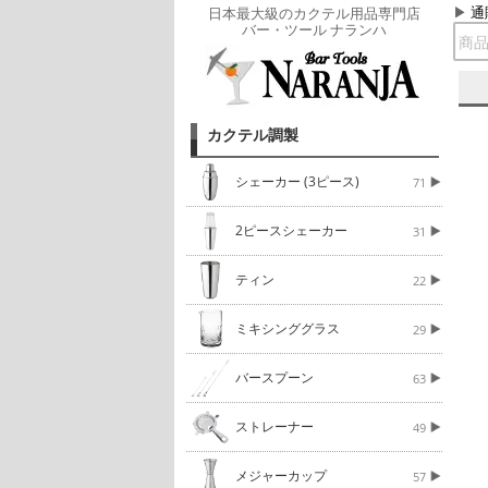
通
日本最大級のカクテル用品専門店
バー・ツール ナランハ
カクテル調製
シェーカー (3ピース)
71
2ピースシェーカー
31
ティン
22
ミキシンググラス
29
バースプーン
63
ストレーナー
49
メジャーカップ
57