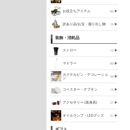
お役立ちアイテム
60
訳あり品/お宝・掘り出し物
19
装飾・消耗品
ストロー
15
マドラー
49
カクテルピン・デコレーショ
34
ン
コースター・ナプキン
14
アクセサリー (装身具)
27
オイルランプ・LEDグッズ
31
ギフト