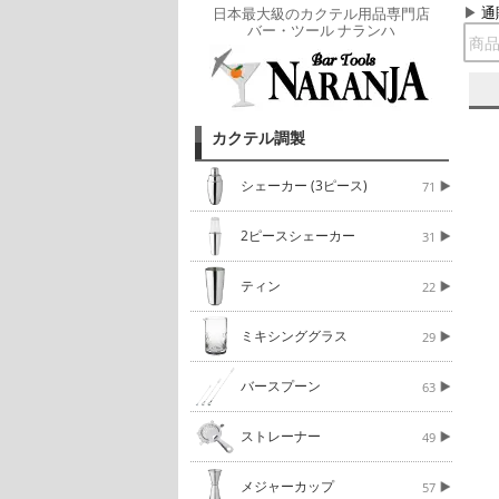
通
日本最大級のカクテル用品専門店
バー・ツール ナランハ
カクテル調製
シェーカー (3ピース)
71
2ピースシェーカー
31
ティン
22
ミキシンググラス
29
バースプーン
63
ストレーナー
49
メジャーカップ
57