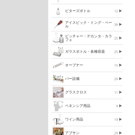
ビターズボトル
12
アイスピック・トング・ペー
39
ル
ピッチャー・デカンタ・カラ
25
フェ
ガラスボトル・各種容器
25
オープナー
15
バー設備
29
グラスクロス
11
ベネンシア用品
9
ワイン用品
19
アブサン
29