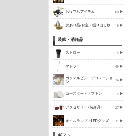
お役立ちアイテム
60
訳あり品/お宝・掘り出し物
19
装飾・消耗品
ストロー
15
マドラー
49
カクテルピン・デコレーショ
34
ン
コースター・ナプキン
14
アクセサリー (装身具)
27
オイルランプ・LEDグッズ
31
ギフト