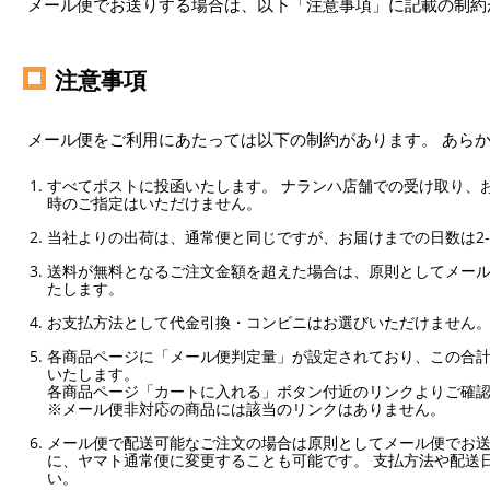
メール便でお送りする場合は、以下「注意事項」に記載の制約
注意事項
メール便をご利用にあたっては以下の制約があります。 あら
すべてポストに投函いたします。 ナランハ店舗での受け取り、
時のご指定はいただけません。
当社よりの出荷は、通常便と同じですが、お届けまでの日数は2-
送料が無料となるご注文金額を超えた場合は、原則としてメー
たします。
お支払方法として代金引換・コンビニはお選びいただけません
各商品ページに「メール便判定量」が設定されており、この合計
いたします。
各商品ページ「カートに入れる」ボタン付近のリンクよりご確
※メール便非対応の商品には該当のリンクはありません。
メール便で配送可能なご注文の場合は原則としてメール便でお送
に、ヤマト通常便に変更することも可能です。 支払方法や配送
い。