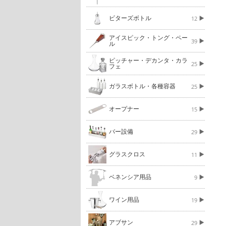
ビターズボトル
12
アイスピック・トング・ペー
39
ル
ピッチャー・デカンタ・カラ
25
フェ
ガラスボトル・各種容器
25
オープナー
15
バー設備
29
グラスクロス
11
ベネンシア用品
9
ワイン用品
19
アブサン
29