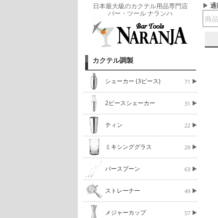
通
日本最大級のカクテル用品専門店
バー・ツール ナランハ
カクテル調製
シェーカー (3ピース)
71
2ピースシェーカー
31
ティン
22
ミキシンググラス
29
バースプーン
63
ストレーナー
49
メジャーカップ
57