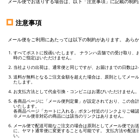
メール便でお送りする場合は、以下「注意事項」に記載の制約
注意事項
メール便をご利用にあたっては以下の制約があります。 あら
すべてポストに投函いたします。 ナランハ店舗での受け取り、
時のご指定はいただけません。
当社よりの出荷は、通常便と同じですが、お届けまでの日数は2-
送料が無料となるご注文金額を超えた場合は、原則としてメー
たします。
お支払方法として代金引換・コンビニはお選びいただけません
各商品ページに「メール便判定量」が設定されており、この合計
いたします。
各商品ページ「カートに入れる」ボタン付近のリンクよりご確
※メール便非対応の商品には該当のリンクはありません。
メール便で配送可能なご注文の場合は原則としてメール便でお送
に、ヤマト通常便に変更することも可能です。 支払方法や配送
い。