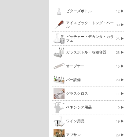
ビターズボトル
12
アイスピック・トング・ペー
39
ル
ピッチャー・デカンタ・カラ
25
フェ
ガラスボトル・各種容器
25
オープナー
15
バー設備
29
グラスクロス
11
ベネンシア用品
9
ワイン用品
19
アブサン
29