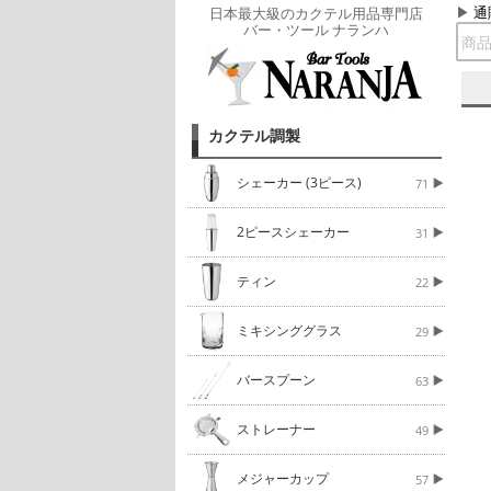
通
日本最大級のカクテル用品専門店
バー・ツール ナランハ
カクテル調製
シェーカー (3ピース)
71
2ピースシェーカー
31
ティン
22
ミキシンググラス
29
バースプーン
63
ストレーナー
49
メジャーカップ
57