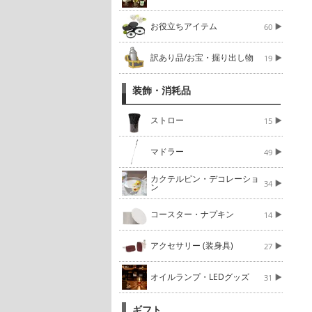
お役立ちアイテム
60
訳あり品/お宝・掘り出し物
19
装飾・消耗品
ストロー
15
マドラー
49
カクテルピン・デコレーショ
34
ン
コースター・ナプキン
14
アクセサリー (装身具)
27
オイルランプ・LEDグッズ
31
ギフト