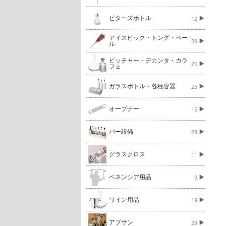
ビターズボトル
12
アイスピック・トング・ペー
39
ル
ピッチャー・デカンタ・カラ
25
フェ
ガラスボトル・各種容器
25
オープナー
15
バー設備
29
グラスクロス
11
ベネンシア用品
9
ワイン用品
19
アブサン
29