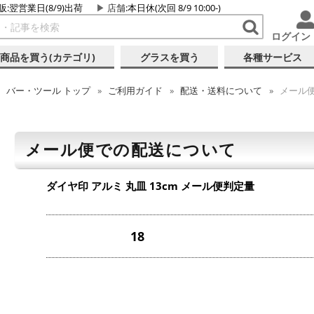
販:翌営業日(8/9)出荷
店舗
:本日休(次回 8/9 10:00-)
ログイン
商品を買う(カテゴリ)
グラスを買う
各種サービス
バー・ツール
トップ
ご利用ガイド
配送・送料について
メール
メール便での配送について
ダイヤ印 アルミ 丸皿 13cm
メール便判定量
18