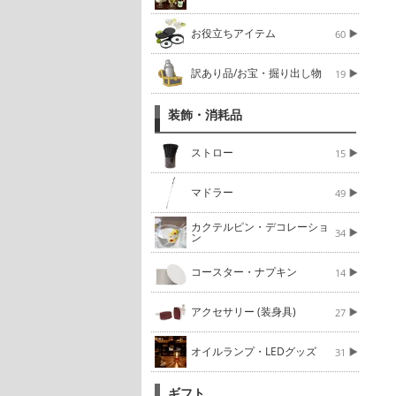
お役立ちアイテム
60
訳あり品/お宝・掘り出し物
19
装飾・消耗品
ストロー
15
マドラー
49
カクテルピン・デコレーショ
34
ン
コースター・ナプキン
14
アクセサリー (装身具)
27
オイルランプ・LEDグッズ
31
ギフト