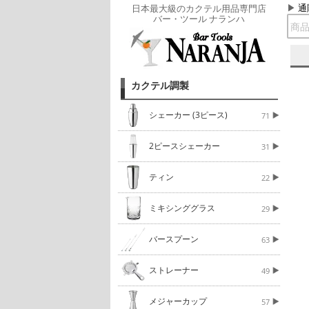
通
日本最大級のカクテル用品専門店
バー・ツール ナランハ
カクテル調製
シェーカー (3ピース)
71
2ピースシェーカー
31
ティン
22
ミキシンググラス
29
バースプーン
63
ストレーナー
49
メジャーカップ
57