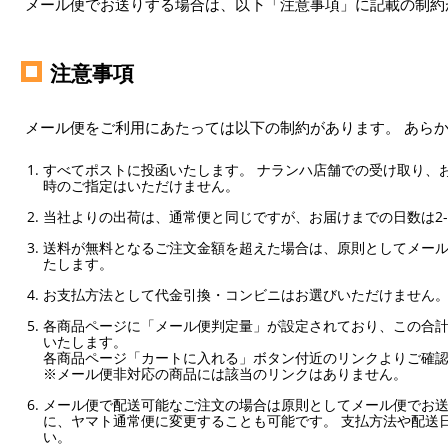
メール便でお送りする場合は、以下「注意事項」に記載の制約
注意事項
メール便をご利用にあたっては以下の制約があります。 あら
すべてポストに投函いたします。 ナランハ店舗での受け取り、
時のご指定はいただけません。
当社よりの出荷は、通常便と同じですが、お届けまでの日数は2-
送料が無料となるご注文金額を超えた場合は、原則としてメー
たします。
お支払方法として代金引換・コンビニはお選びいただけません
各商品ページに「メール便判定量」が設定されており、この合計
いたします。
各商品ページ「カートに入れる」ボタン付近のリンクよりご確
※メール便非対応の商品には該当のリンクはありません。
メール便で配送可能なご注文の場合は原則としてメール便でお送
に、ヤマト通常便に変更することも可能です。 支払方法や配送
い。