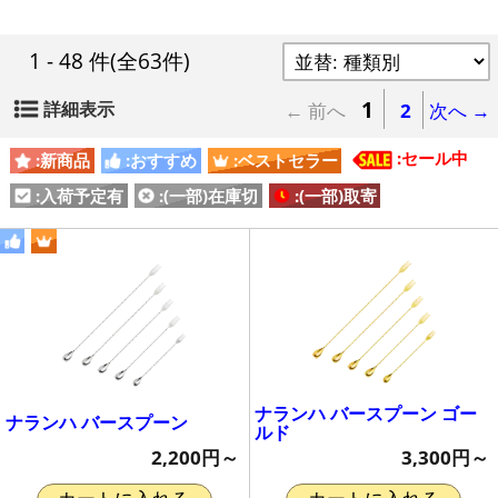
1 - 48 件
(全63件)
1
詳細表示
← 前へ
2
次へ →
:セール中
:新商品
:おすすめ
:ベストセラー
:入荷予定有
:(一部)在庫切
:(一部)取寄
ナランハ バースプーン ゴー
ナランハ バースプーン
ルド
2,200円～
3,300円～