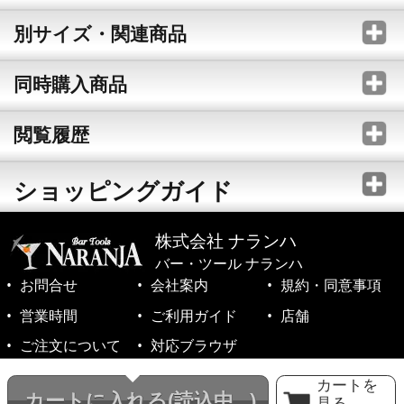
別サイズ・関連商品
同時購入商品
閲覧履歴
ショッピングガイド
株式会社 ナランハ
バー・ツール ナランハ
お問合せ
会社案内
規約・同意事項
営業時間
ご利用ガイド
店舗
ご注文について
対応ブラウザ
©1999-2026 NARANJA Inc. All Rights Reserved.
カートを
カートに入れる
(読込中...)
見る