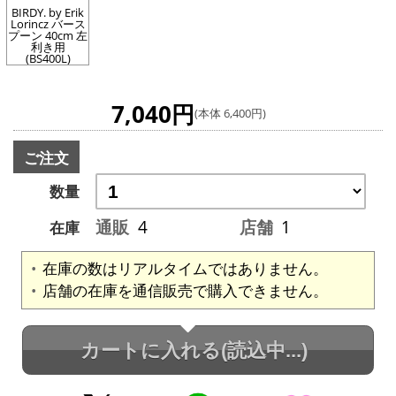
BIRDY. by Erik
Lorincz バース
プーン 40cm 左
利き用
(BS400L)
7,040円
(本体 6,400円)
ご注文
数量
通販
4
店舗
1
在庫
在庫の数はリアルタイムではありません。
店舗の在庫を通信販売で購入できません。
カートに入れる
(読込中...)