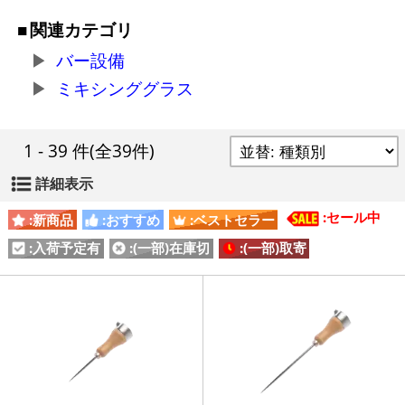
関連カテゴリ
バー設備
ミキシンググラス
1 - 39 件
(全39件)
詳細表示
:セール中
:新商品
:おすすめ
:ベストセラー
:入荷予定有
:(一部)在庫切
:(一部)取寄