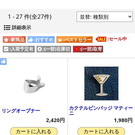
1 - 27 件
(全27件)
詳細表示
:セール中
:新商品
:おすすめ
:ベストセラー
:入荷予定有
:(一部)在庫切
:(一部)取寄
カクテルピンバッジ マティー
リングオープナー
ニ
2,420円
1,980円
カートに入れる
カートに入れる