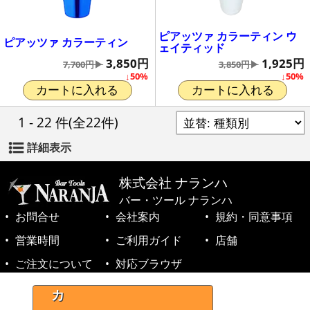
ピアッツァ カラーティン ウ
ピアッツァ カラーティン
ェイティッド
3,850円
1,925円
7,700円▶
3,850円▶
↓50%
↓50%
カートに入れる
カートに入れる
1 - 22 件
(全22件)
詳細表示
株式会社 ナランハ
バー・ツール ナランハ
お問合せ
会社案内
規約・同意事項
営業時間
ご利用ガイド
店舗
ご注文について
対応ブラウザ
©1999-2026 NARANJA Inc. All Rights Reserved.
カ