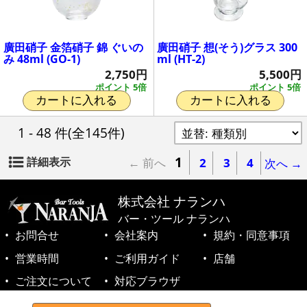
廣田硝子 金箔硝子 錦 ぐいの
廣田硝子 想(そう)グラス 300
み 48ml (GO-1)
ml (HT-2)
2,750円
5,500円
ポイント 5倍
ポイント 5倍
カートに入れる
カートに入れる
1 - 48 件
(全145件)
1
詳細表示
← 前へ
2
3
4
次へ →
株式会社 ナランハ
バー・ツール ナランハ
お問合せ
会社案内
規約・同意事項
営業時間
ご利用ガイド
店舗
ご注文について
対応ブラウザ
©1999-2026 NARANJA Inc. All Rights Reserved.