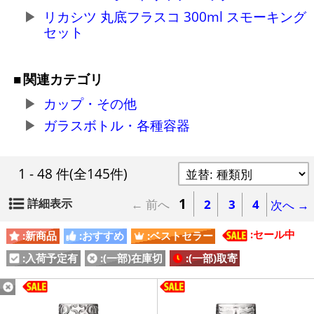
リカシツ 丸底フラスコ 300ml スモーキング
セット
関連カテゴリ
カップ・その他
ガラスボトル・各種容器
1 - 48 件
(全145件)
1
詳細表示
← 前へ
2
3
4
次へ →
:セール中
:新商品
:おすすめ
:ベストセラー
:入荷予定有
:(一部)在庫切
:(一部)取寄