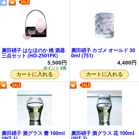
廣田硝子 はなほのか 桃 酒器
廣田硝子 カゴメ オールド 30
三点セット (HO-2501PK)
0ml (751)
5,500円
4,400円
ポイント 5倍
カートに入れる
カートに入れる
廣田硝子 酒グラス 蕾 100ml
廣田硝子 酒グラス 花 100ml
(INT-1)
(INT-2)