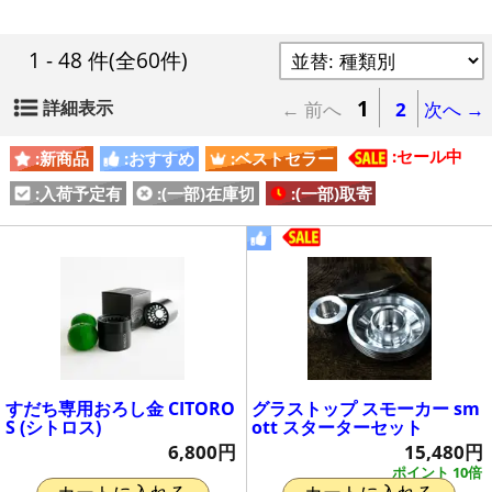
1 - 48 件
(全60件)
1
詳細表示
← 前へ
2
次へ →
:セール中
:新商品
:おすすめ
:ベストセラー
:入荷予定有
:(一部)在庫切
:(一部)取寄
すだち専用おろし金 CITORO
グラストップ スモーカー sm
S (シトロス)
ott スターターセット
6,800円
15,480円
ポイント 10倍