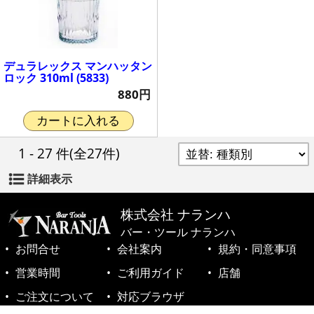
デュラレックス マンハッタン
ロック 310ml (5833)
880円
カートに入れる
1 - 27 件
(全27件)
詳細表示
株式会社 ナランハ
バー・ツール ナランハ
お問合せ
会社案内
規約・同意事項
営業時間
ご利用ガイド
店舗
ご注文について
対応ブラウザ