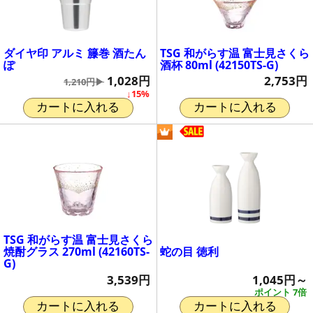
ダイヤ印 アルミ 籐巻 酒たん
TSG 和がらす温 富士見さくら
ぽ
酒杯 80ml (42150TS-G)
1,028円
2,753円
1,210円▶
↓15%
カートに入れる
カートに入れる
TSG 和がらす温 富士見さくら
蛇の目 徳利
焼酎グラス 270ml (42160TS-
G)
1,045円～
3,539円
ポイント 7倍
カートに入れる
カートに入れる