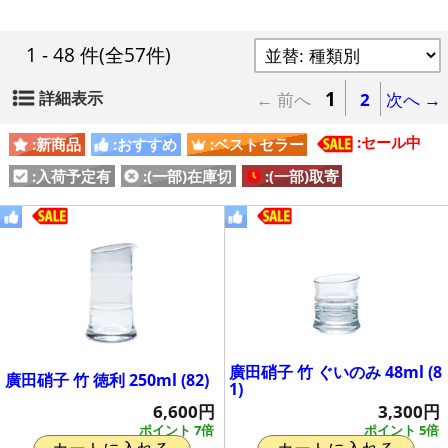
1 - 48 件
(全57件)
1
詳細表示
← 前へ
2
次へ →
:セール中
:新商品
:おすすめ
:ベストセラー
:入荷予定有
:(一部)在庫切
:(一部)取寄
廣田硝子 竹 ぐいのみ 48ml (8
廣田硝子 竹 徳利 250ml (82)
1)
6,600円
3,300円
ポイント 7倍
ポイント 5倍