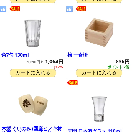
角7勺 130ml
檜 一合枡
1,064円
836円
1,210円▶
↓12%
ポイント 7倍
カートに入れる
カートに入れる
木製 ぐいのみ (国産ヒノキ材
天開 日本酒グラス 110ml