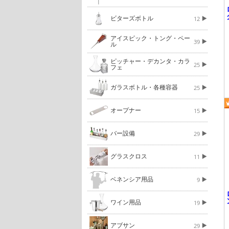
ビターズボトル
12
アイスピック・トング・ペー
39
ル
ピッチャー・デカンタ・カラ
25
フェ
ガラスボトル・各種容器
25
オープナー
15
バー設備
29
グラスクロス
11
ベネンシア用品
9
ワイン用品
19
アブサン
29