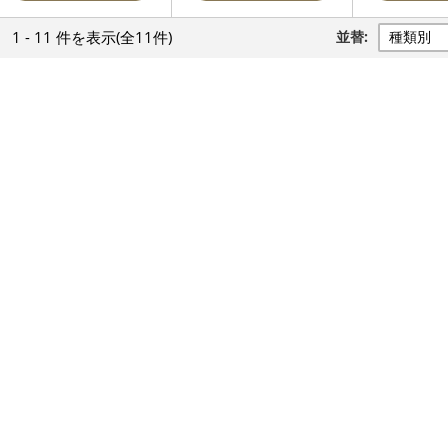
1 - 11 件
を表示
(全11件)
並替: