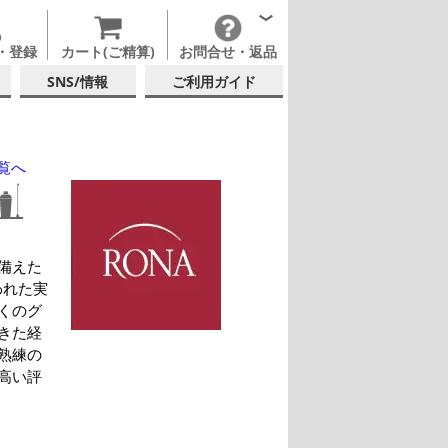
・登録
カート(ご精算)
お問合せ・返品
SNS/情報
ご利用ガイド
覧へ
備えた
われた実
くのグ
きた経
熟練の
高い評