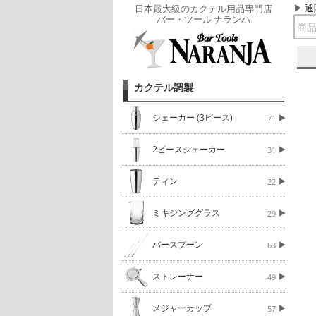
通
日本最大級のカクテル用品専門店
バー・ツール ナランハ
カクテル調製
シェーカー (3ピース)
71
2ピースシェーカー
31
ティン
22
ミキシンググラス
29
バースプーン
63
ストレーナー
49
メジャーカップ
57