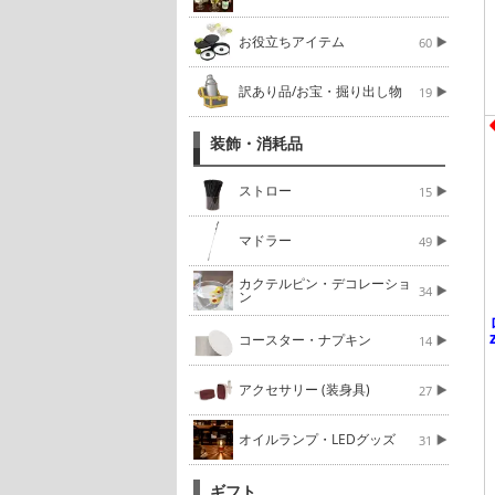
お役立ちアイテム
60
訳あり品/お宝・掘り出し物
19
装飾・消耗品
ストロー
15
マドラー
49
カクテルピン・デコレーショ
34
ン
コースター・ナプキン
14
アクセサリー (装身具)
27
オイルランプ・LEDグッズ
31
ギフト