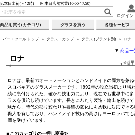
販:本日出荷(～12時)
本日店舗営業(10:00-17:50)
ログイン
商品を買う(カテゴリ)
グラスを買う
各種サービス
バー・ツール トップ
グラス・カップ
グラス (ブランド別)
ロナ
▼
商品一
ロナ
ロナは、最新のオートメーションとハンドメイドの両方を兼ね
スロバキアのグラスメーカーです。1892年の設立当初より培
績に裏付けられた、確かな技術力により、現在でも世界中に多
ラスを供給し続けています。長きにわたり製造・輸出を続けて
験から、時代の移り変わりや要望の変化にも柔軟に対応できる
職人を有しており、ハンドメイド技術の高さはヨーロッパでも
価を受けています。
このカテゴリの一押し商品✨