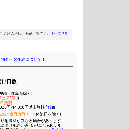
た(ご購入された)商品一覧です。
すべて見る
(
海外への配送について
)
届け日数
(※沖縄・離島を除く)
品 275円
)
送料無料
20円/14,300円以上無料(
詳細
)
注文は当日出荷！
(※休業日を除く)
より配送料が異なる場合があります。
他により配送が遅れる場合がありま