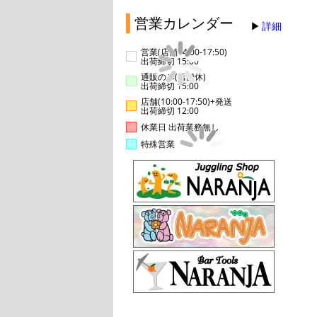
営業カレンダー
詳細
営業(店舗14:00-17:50)
出荷締切 15:00
通販のみ(店舗休)
出荷締切 15:00
店舗(10:00-17:50)+発送
出荷締切 12:00
休業日 出荷業務無し
特殊営業