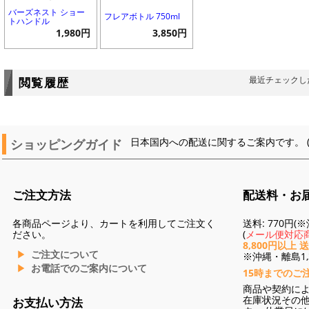
バーズネスト ショー
フレアボトル 750ml
トハンドル
1,980円
3,850円
最近チェックし
閲覧履歴
ショッピングガイド
日本国内への配送に関するご案内です。 
ご注文方法
配送料・お
各商品ページより、カートを利用してご注文く
送料: 770円
ださい。
(
メール便対応商
8,800円以上 
ご注文について
※沖縄・離島1,3
お電話でのご案内について
15時までのご
商品や契約に
在庫状況その
お支払い方法