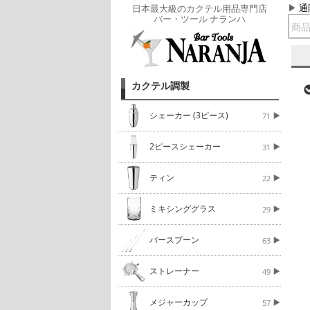
通
日本最大級のカクテル用品専門店
バー・ツール ナランハ
カクテル調製
シェーカー (3ピース)
71
2ピースシェーカー
31
ティン
22
ミキシンググラス
29
バースプーン
63
ストレーナー
49
メジャーカップ
57