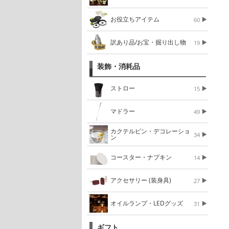
お役立ちアイテム
60
訳あり品/お宝・掘り出し物
19
装飾・消耗品
ストロー
15
マドラー
49
カクテルピン・デコレーショ
34
ン
コースター・ナプキン
14
アクセサリー (装身具)
27
オイルランプ・LEDグッズ
31
ギフト