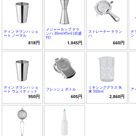
メジャーカップ ナラ
ティン ナランハ ショ
ストレーナー ナラン
ナ
ンハ 30ml/45ml (目盛
ート ノーマル
ハ
ン
付)
818円
1,045円
660円
ティン ナランハ ショ
ミキシンググラス 矢
フレッシュ ボトル
ア
ート ウェイティッド
来 500ml
950円
605円
2,860円