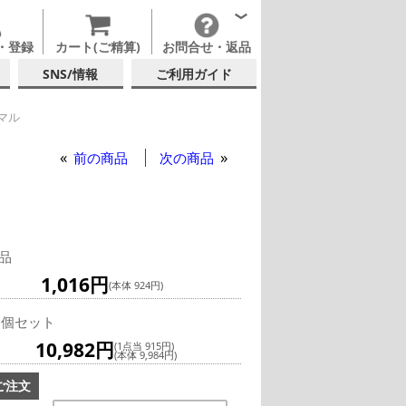
・登録
カート(ご精算)
お問合せ・返品
SNS/情報
ご利用ガイド
マル
テム
ティン ナランハ ノーマル
前の商品
次の商品
品
1,016円
(本体 924円)
2個セット
10,982円
(1点当 915円)
(本体 9,984円)
ご注文