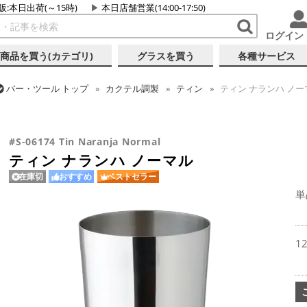
販:本日出荷(～15時)
本日店舗営業(14:00-17:50)
ログイン
商品を買う(カテゴリ)
グラスを買う
各種サービス
バー・ツール
トップ
カクテル調製
ティン
ティン ナランハ ノー
バー・ツール
トップ
フレア・バーテンディング
フレア用各種アイ
#S-06174 Tin Naranja Normal
ティン ナランハ ノーマル
在庫切
おすすめ
ベストセラー
単
1