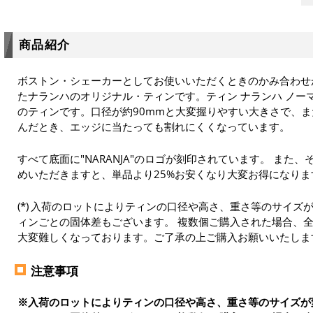
商品紹介
ボストン・シェーカーとしてお使いいただくときのかみ合わせ
たナランハのオリジナル・ティンです。ティン ナランハ ノー
のティンです。口径が約90mmと大変握りやすい大きさで、
んだとき、エッジに当たっても割れにくくなっています。
すべて底面に"NARANJA"のロゴが刻印されています。 また、
めいただきますと、単品より25%お安くなり大変お得になり
入荷のロットによりティンの口径や高さ、重さ等のサイズ
ィンごとの固体差もございます。 複数個ご購入された場合、
大変難しくなっております。ご了承の上ご購入お願いいたしま
注意事項
※入荷のロットによりティンの口径や高さ、重さ等のサイズが