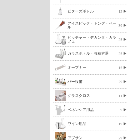
ビターズボトル
12
アイスピック・トング・ペー
39
ル
ピッチャー・デカンタ・カラ
25
フェ
ガラスボトル・各種容器
25
オープナー
15
バー設備
29
グラスクロス
11
ベネンシア用品
9
ワイン用品
19
アブサン
29