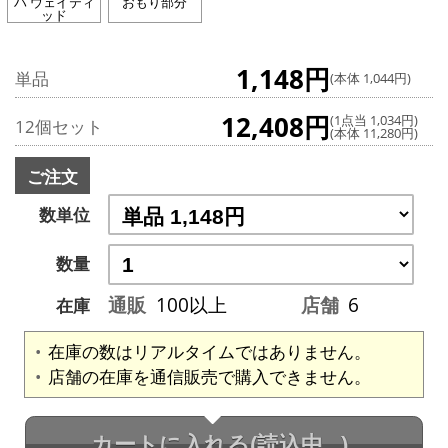
ハ ウェイティ
おもり部分
ッド
1,148円
単品
(本体 1,044円)
12,408円
(1点当 1,034円)
12個セット
(本体 11,280円)
ご注文
数単位
数量
通販
100以上
店舗
6
在庫
在庫の数はリアルタイムではありません。
店舗の在庫を通信販売で購入できません。
カートに入れる
(読込中...)