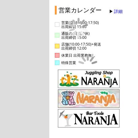
営業カレンダー
詳細
営業(店舗14:00-17:50)
出荷締切 15:00
通販のみ(店舗休)
出荷締切 15:00
店舗(10:00-17:50)+発送
出荷締切 12:00
休業日 出荷業務無し
特殊営業