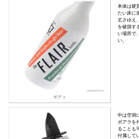
本体は硬
たい床に
丈さゆえ
を破損す
い場所で
い。
ボディ
中は空洞
ポアラを
ることも
付属して