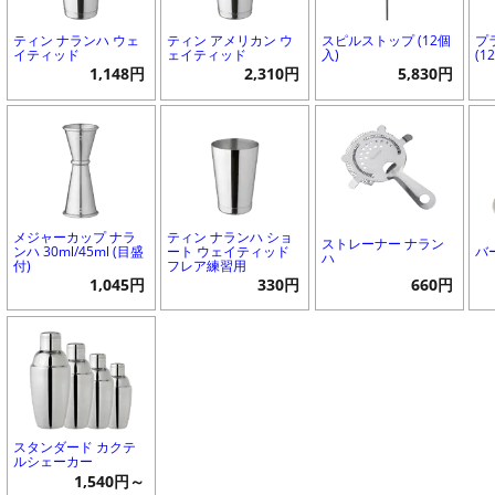
ティン ナランハ ウェ
ティン アメリカン ウ
スピルストップ (12個
プ
イティッド
ェイティッド
入)
(1
1,148円
2,310円
5,830円
メジャーカップ ナラ
ティン ナランハ ショ
ストレーナー ナラン
ンハ 30ml/45ml (目盛
ート ウェイティッド
バ
ハ
付)
フレア練習用
1,045円
330円
660円
スタンダード カクテ
ルシェーカー
1,540円～