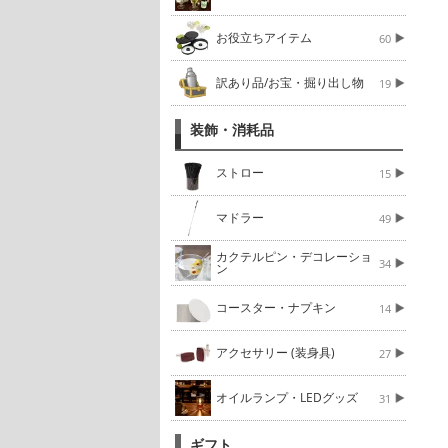
お役立ちアイテム
60
訳あり品/お宝・掘り出し物
19
装飾・消耗品
ストロー
15
マドラー
49
カクテルピン・デコレーショ
34
ン
コースター・ナプキン
14
アクセサリー (装身具)
27
オイルランプ・LEDグッズ
31
ギフト