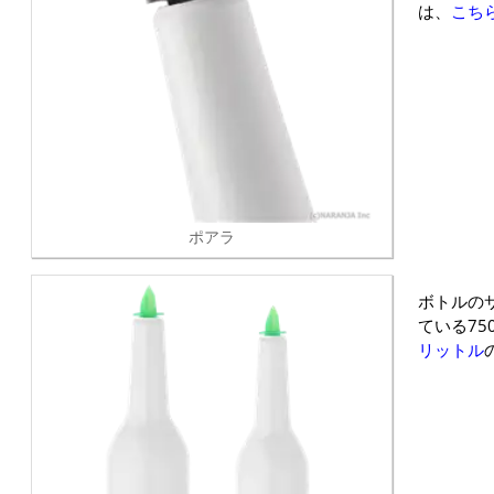
は、
こち
ポアラ
ボトルの
ている75
リットル