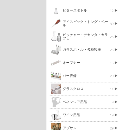
ビターズボトル
12
アイスピック・トング・ペー
39
ル
ピッチャー・デカンタ・カラ
25
フェ
ガラスボトル・各種容器
25
オープナー
15
バー設備
29
グラスクロス
11
ベネンシア用品
9
ワイン用品
19
アブサン
29