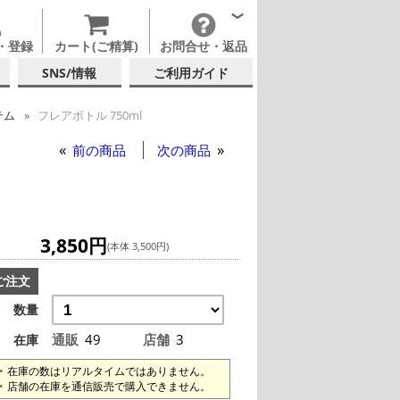
・登録
カート(ご精算)
お問合せ・返品
SNS/情報
ご利用ガイド
テム
フレアボトル 750ml
前の商品
次の商品
3,850円
(本体 3,500円)
ご注文
数量
通販
49
店舗
3
在庫
在庫の数はリアルタイムではありません。
店舗の在庫を通信販売で購入できません。