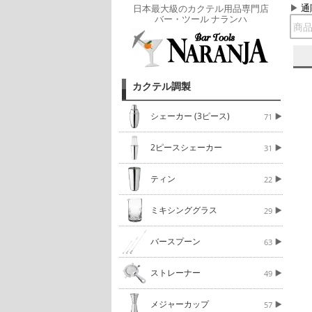
通
日本最大級のカクテル用品専門店
バー・ツール ナランハ
カクテル調製
シェーカー (3ピース)
71
2ピースシェーカー
31
ティン
22
ミキシンググラス
29
バースプーン
63
ストレーナー
49
メジャーカップ
57