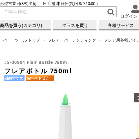
販:翌営業日(8/9)出荷
店舗
:本日休(次回 8/9 10:00-)
ログイン
商品を買う(カテゴリ)
グラスを買う
各種サービス
バー・ツール
トップ
フレア・バーテンディング
フレア用各種アイ
#S-00994 Flair Bottle 750ml
フレアボトル 750ml
おすすめ
ベストセラー