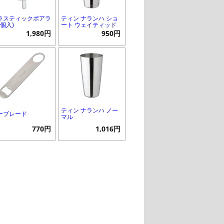
ラスティックポアラ
ティン ナランハ ショ
2個入)
ート ウェイティッド
1,980円
950円
ティン ナランハ ノー
ーブレード
マル
770円
1,016円