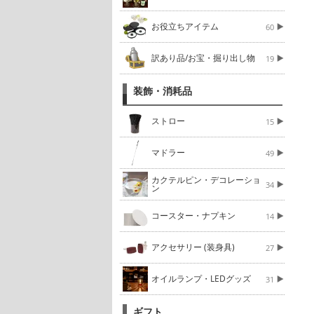
お役立ちアイテム
60
訳あり品/お宝・掘り出し物
19
装飾・消耗品
ストロー
15
マドラー
49
カクテルピン・デコレーショ
34
ン
コースター・ナプキン
14
アクセサリー (装身具)
27
オイルランプ・LEDグッズ
31
ギフト