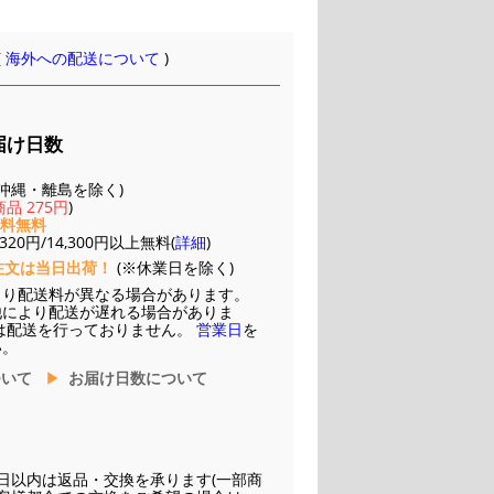
(
海外への配送について
)
届け日数
(※沖縄・離島を除く)
品 275円
)
送料無料
20円/14,300円以上無料(
詳細
)
注文は当日出荷！
(※休業日を除く)
より配送料が異なる場合があります。
他により配送が遅れる場合がありま
は配送を行っておりません。
営業日
を
い。
ついて
お届け日数について
日以内は返品・交換を承ります(一部商