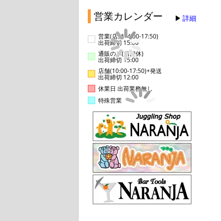
営業カレンダー
詳細
営業(店舗14:00-17:50)
出荷締切 15:00
通販のみ(店舗休)
出荷締切 15:00
店舗(10:00-17:50)+発送
出荷締切 12:00
休業日 出荷業務無し
特殊営業