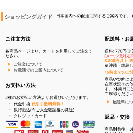
ショッピングガイド
日本国内への配送に関するご案内です。 
ご注文方法
配送料・お
各商品ページより、カートを利用してご注文く
送料: 770円
ださい。
(
メール便対応商
8,800円以上 
ご注文について
※沖縄・離島1,3
お電話でのご案内について
15時までのご
商品や契約に
在庫状況その
お支払い方法
す。 休業日に
ご確認くださ
3種のお支払い方法よりお選びいただけます。
配送料に
代金引換
代引手数料無料！
銀行振込(※ご入金確認後の発送)
クレジットカード
返品・交換
商品到着後、8