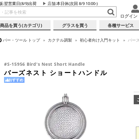
販:翌営業日(8/9)出荷
店舗
:本日休(次回 8/9 10:00-)
ログイン
商品を買う(カテゴリ)
グラスを買う
各種サービス
バー・ツール
トップ
カクテル調製
初心者向け入門キット
バーズ
バー・ツール
トップ
カクテル調製
ストレーナー
バーズネスト 
#S-15956 Bird's Nest Short Handle
バーズネスト ショートハンドル
おすすめ