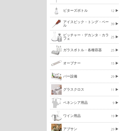
ビターズボトル
12
アイスピック・トング・ペー
39
ル
ピッチャー・デカンタ・カラ
25
フェ
ガラスボトル・各種容器
25
オープナー
15
バー設備
29
グラスクロス
11
ベネンシア用品
9
ワイン用品
19
アブサン
29