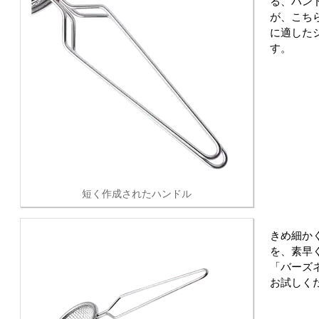
る、ハン
が、こち
に適した
す。
短く作成されたハンドル
きめ細か
を、素早
「バーズ
お試しく