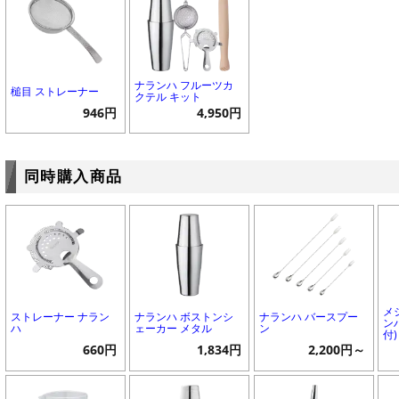
ナランハ フルーツカ
槌目 ストレーナー
クテル キット
946円
4,950円
同時購入商品
メ
ストレーナー ナラン
ナランハ ボストンシ
ナランハ バースプー
ンハ
ハ
ェーカー メタル
ン
付)
660円
1,834円
2,200円～