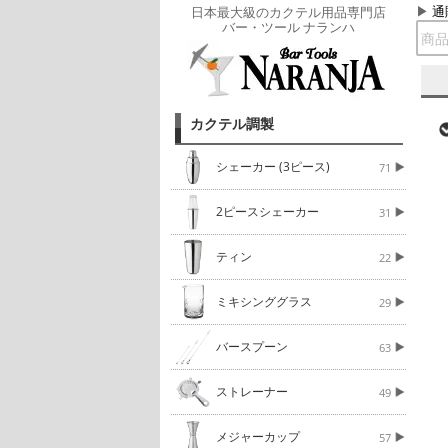
通
日本最大級のカクテル用品専門店
バー・ツール ナランハ
カクテル調製
シェーカー (3ピース)
71
2ピースシェーカー
31
ティン
22
ミキシンググラス
29
バースプーン
63
ストレーナー
49
メジャーカップ
57