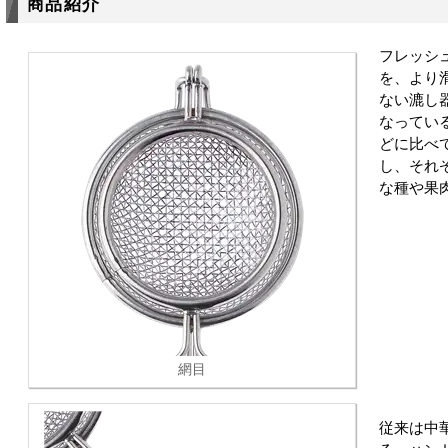
商品紹介
フレッシ
を、より
ない漉し
なってい
どに比べ
し、それ
な種や果
網目
従来は中