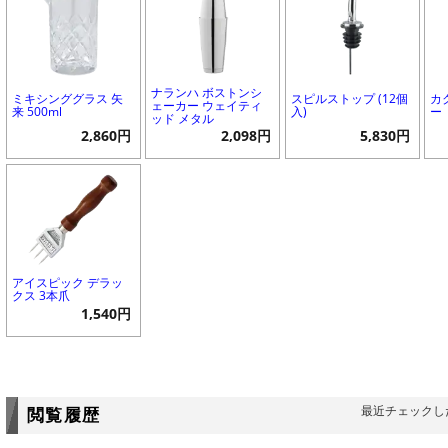
ナランハ ボストンシ
ミキシンググラス 矢
スピルストップ (12個
カ
ェーカー ウェイティ
来 500ml
入)
ー
ッド メタル
2,860円
2,098円
5,830円
アイスピック デラッ
クス 3本爪
1,540円
最近チェックし
閲覧履歴