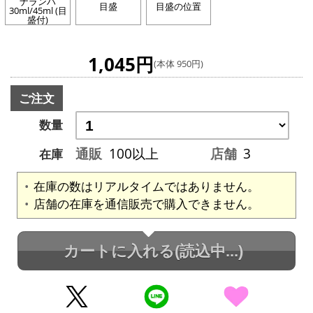
ナランハ
目盛
目盛の位置
30ml/45ml (目
盛付)
1,045円
(本体 950円)
ご注文
数量
通販
100以上
店舗
3
在庫
在庫の数はリアルタイムではありません。
店舗の在庫を通信販売で購入できません。
カートに入れる
(読込中...)