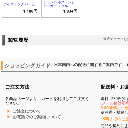
ナランハ ボストンシ
アイストング パーム
ェーカー メタル
1,188円
1,834円
最近チェックし
閲覧履歴
ショッピングガイド
日本国内への配送に関するご案内です。 
ご注文方法
配送料・お
各商品ページより、カートを利用してご注文く
送料: 770円
ださい。
(
メール便対応商
8,800円以上 
ご注文について
※沖縄・離島1,3
お電話でのご案内について
15時までのご
商品や契約に