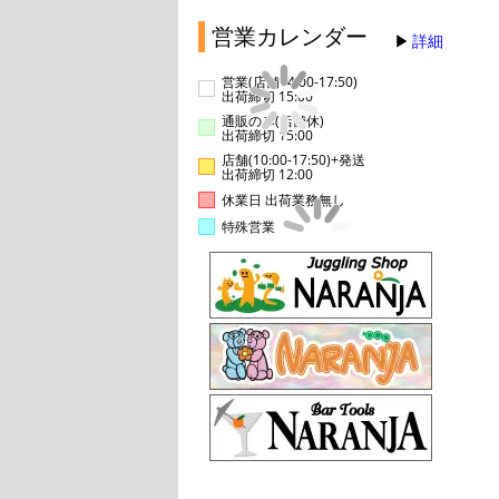
営業カレンダー
詳細
営業(店舗14:00-17:50)
出荷締切 15:00
通販のみ(店舗休)
出荷締切 15:00
店舗(10:00-17:50)+発送
出荷締切 12:00
休業日 出荷業務無し
特殊営業