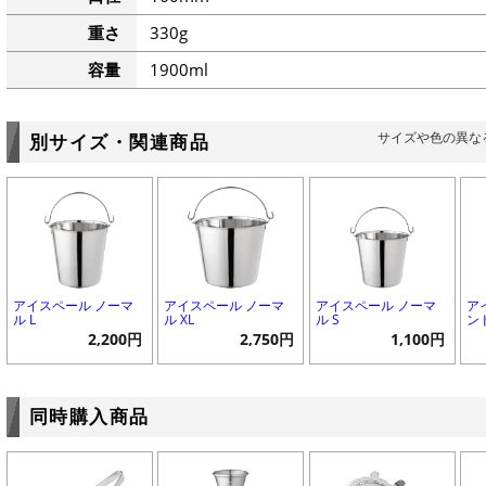
重さ
330g
容量
1900ml
サイズや色の異な
別サイズ・関連商品
アイスペール ノーマ
アイスペール ノーマ
アイスペール ノーマ
ア
ル L
ル XL
ル S
ン
2,200円
2,750円
1,100円
同時購入商品