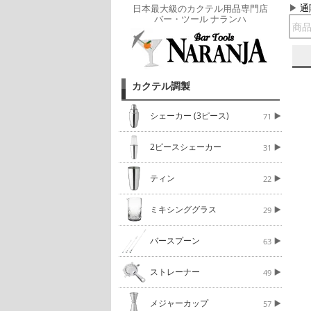
通
日本最大級のカクテル用品専門店
バー・ツール ナランハ
カクテル調製
シェーカー (3ピース)
71
2ピースシェーカー
31
ティン
22
ミキシンググラス
29
バースプーン
63
ストレーナー
49
メジャーカップ
57