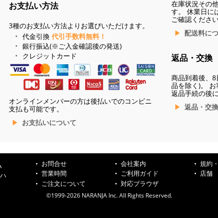
在庫状況その
お支払い方法
す。 休業日に
ご確認くださ
3種のお支払い方法よりお選びいただけます。
配送料に
代金引換
代引手数料無料！
銀行振込(※ご入金確認後の発送)
クレジットカード
返品・交換
商品到着後、8
品を除く)。 
返品手続の後
オンラインメンバーの方は後払いでのコンビニ
返品・交
支払も可能です。
お支払いについて
お問合せ
会社案内
規約
ハ
営業時間
ご利用ガイド
店舗
ンハ
ご注文について
対応ブラウザ
©1999-2026 NARANJA Inc. All Rights Reserved.