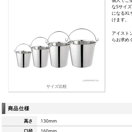
個人でご
なSサイ
になるX
けます。
アイスト
らお求め
サイズ比較
商品仕様
高さ
130mm
口径
160mm