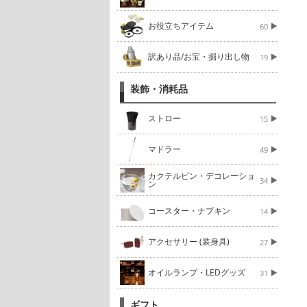
お役立ちアイテム
60
訳あり品/お宝・掘り出し物
19
装飾・消耗品
ストロー
15
マドラー
49
カクテルピン・デコレーショ
34
ン
コースター・ナプキン
14
アクセサリー (装身具)
27
オイルランプ・LEDグッズ
31
ギフト