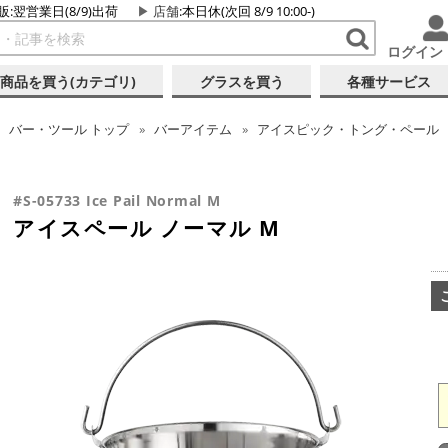
販:翌営業日(8/9)出荷
店舗
:本日休(次回 8/9 10:00-)
ログイン
商品を買う(カテゴリ)
グラスを買う
各種サービス
バー・ツール
トップ
バーアイテム
アイスピック・トング・ペール
#S-05733 Ice Pail Normal M
アイスペール ノーマル M