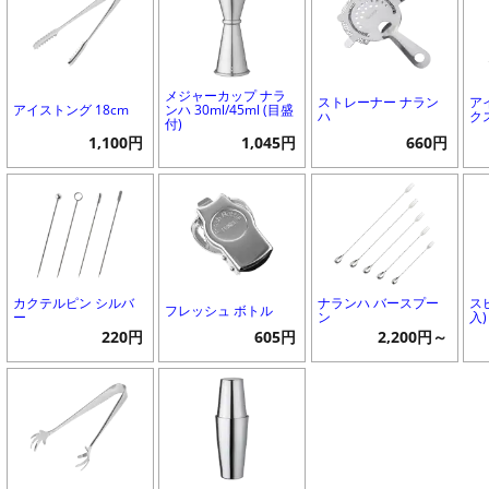
メジャーカップ ナラ
ストレーナー ナラン
ア
アイストング 18cm
ンハ 30ml/45ml (目盛
ハ
ク
付)
1,100円
1,045円
660円
カクテルピン シルバ
ナランハ バースプー
ス
フレッシュ ボトル
ー
ン
入)
220円
605円
2,200円～