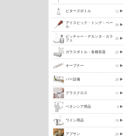
ビターズボトル
12
アイスピック・トング・ペー
39
ル
ピッチャー・デカンタ・カラ
25
フェ
ガラスボトル・各種容器
25
オープナー
15
バー設備
29
グラスクロス
11
ベネンシア用品
9
ワイン用品
19
アブサン
29