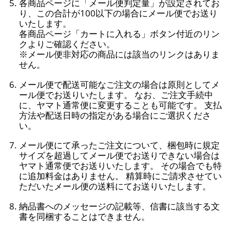
各商品ページに「メール便判定量」が設定されてお
り、この合計が100以下の場合にメール便でお送り
いたします。
各商品ページ「カートに入れる」ボタン付近のリン
クよりご確認ください。
※メール便非対応の商品には該当のリンクはありま
せん。
メール便で配送可能なご注文の場合は原則としてメ
ール便でお送りいたします。 なお、ご注文手続中
に、ヤマト通常便に変更することも可能です。 支払
方法や配送日時の指定がある場合にご選択くださ
い。
メール便にて承ったご注文について、梱包時に規定
サイズを超過してメール便でお送りできない場合は
ヤマト通常便でお送りいたします。 その場合でも特
に追加料金はありません。 精算時にご請求させてい
ただいたメール便の送料にてお送りいたします。
納品書へのメッセージの記載等、信書に該当する文
書を同梱することはできません。