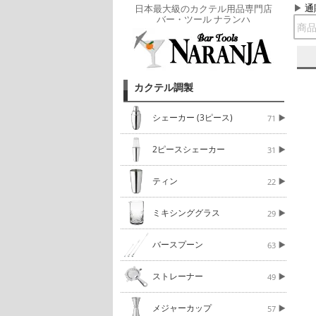
通
日本最大級のカクテル用品専門店
バー・ツール ナランハ
カクテル調製
シェーカー (3ピース)
71
2ピースシェーカー
31
ティン
22
ミキシンググラス
29
バースプーン
63
ストレーナー
49
メジャーカップ
57