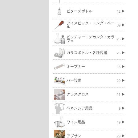
ビターズボトル
12
アイスピック・トング・ペー
39
ル
ピッチャー・デカンタ・カラ
25
フェ
ガラスボトル・各種容器
25
オープナー
15
バー設備
29
グラスクロス
11
ベネンシア用品
9
ワイン用品
19
アブサン
29