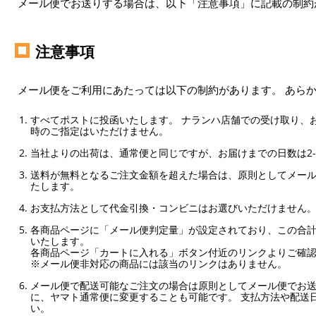
メール便でお送りする場合は、以下「注意事項」に記載の制約
注意事項
メール便をご利用にあたっては以下の制約があります。 あら
すべてポストに投函いたします。 ナランハ店舗での受け取り、
時のご指定はいただけません。
当社よりの出荷は、通常便と同じですが、お届けまでの日数は2-
送料が無料となるご注文金額を超えた場合は、原則としてメー
たします。
お支払方法として代金引換・コンビニはお選びいただけません
各商品ページに「メール便判定量」が設定されており、この合計
いたします。
各商品ページ「カートに入れる」ボタン付近のリンクよりご確
※メール便非対応の商品には該当のリンクはありません。
メール便で配送可能なご注文の場合は原則としてメール便でお送
に、ヤマト通常便に変更することも可能です。 支払方法や配送
い。