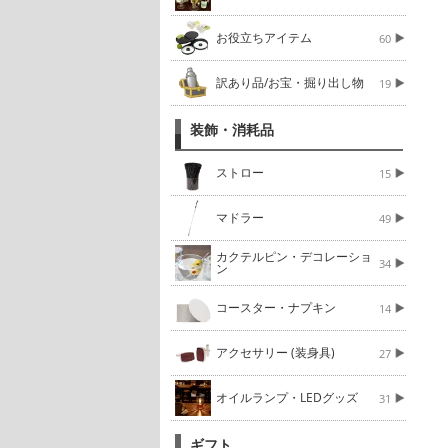
お役立ちアイテム
60
訳あり品/お宝・掘り出し物
19
装飾・消耗品
ストロー
15
マドラー
49
カクテルピン・デコレーショ
34
ン
コースター・ナプキン
14
アクセサリー (装身具)
27
オイルランプ・LEDグッズ
31
ギフト