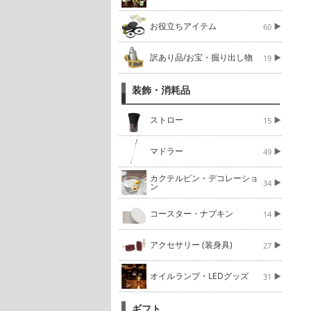
お役立ちアイテム
60
訳あり品/お宝・掘り出し物
19
装飾・消耗品
ストロー
15
マドラー
49
カクテルピン・デコレーショ
34
ン
コースター・ナプキン
14
アクセサリー (装身具)
27
オイルランプ・LEDグッズ
31
ギフト