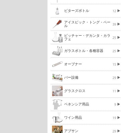
ビターズボトル
12
アイスピック・トング・ペー
39
ル
ピッチャー・デカンタ・カラ
25
フェ
ガラスボトル・各種容器
25
オープナー
15
バー設備
29
グラスクロス
11
ベネンシア用品
9
ワイン用品
19
アブサン
29