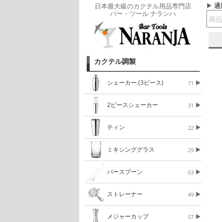
通
日本最大級のカクテル用品専門店
バー・ツール ナランハ
カクテル調製
シェーカー (3ピース)
71
2ピースシェーカー
31
ティン
22
ミキシンググラス
29
バースプーン
63
ストレーナー
49
メジャーカップ
57