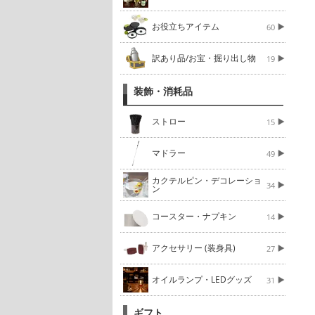
お役立ちアイテム
60
訳あり品/お宝・掘り出し物
19
装飾・消耗品
ストロー
15
マドラー
49
カクテルピン・デコレーショ
34
ン
コースター・ナプキン
14
アクセサリー (装身具)
27
オイルランプ・LEDグッズ
31
ギフト