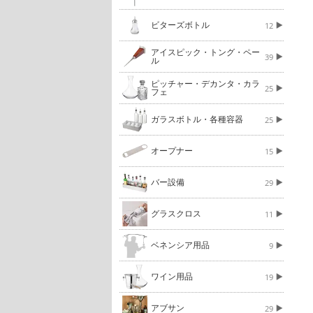
ビターズボトル
12
アイスピック・トング・ペー
39
ル
ピッチャー・デカンタ・カラ
25
フェ
ガラスボトル・各種容器
25
オープナー
15
バー設備
29
グラスクロス
11
ベネンシア用品
9
ワイン用品
19
アブサン
29