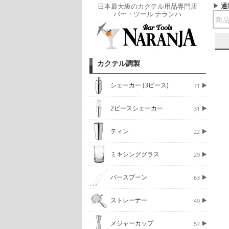
通
日本最大級のカクテル用品専門店
バー・ツール ナランハ
カクテル調製
シェーカー (3ピース)
71
2ピースシェーカー
31
ティン
22
ミキシンググラス
29
バースプーン
63
ストレーナー
49
メジャーカップ
57