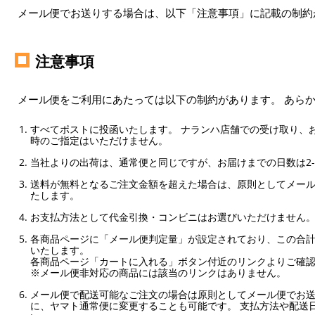
メール便でお送りする場合は、以下「注意事項」に記載の制約
注意事項
メール便をご利用にあたっては以下の制約があります。 あら
すべてポストに投函いたします。 ナランハ店舗での受け取り、
時のご指定はいただけません。
当社よりの出荷は、通常便と同じですが、お届けまでの日数は2-
送料が無料となるご注文金額を超えた場合は、原則としてメー
たします。
お支払方法として代金引換・コンビニはお選びいただけません
各商品ページに「メール便判定量」が設定されており、この合計
いたします。
各商品ページ「カートに入れる」ボタン付近のリンクよりご確
※メール便非対応の商品には該当のリンクはありません。
メール便で配送可能なご注文の場合は原則としてメール便でお送
に、ヤマト通常便に変更することも可能です。 支払方法や配送