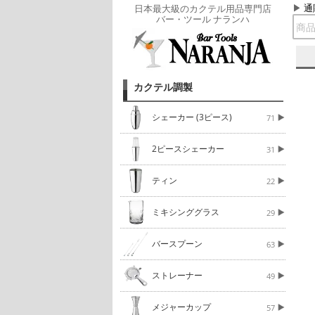
通
日本最大級のカクテル用品専門店
バー・ツール ナランハ
カクテル調製
シェーカー (3ピース)
71
2ピースシェーカー
31
ティン
22
ミキシンググラス
29
バースプーン
63
ストレーナー
49
メジャーカップ
57