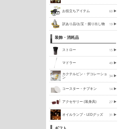
お役立ちアイテム
60
訳あり品/お宝・掘り出し物
19
装飾・消耗品
ストロー
15
マドラー
49
カクテルピン・デコレーショ
34
ン
コースター・ナプキン
14
アクセサリー (装身具)
27
オイルランプ・LEDグッズ
31
ギフト