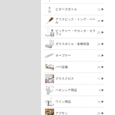
ビターズボトル
12
アイスピック・トング・ペー
39
ル
ピッチャー・デカンタ・カラ
25
フェ
ガラスボトル・各種容器
25
オープナー
15
バー設備
29
グラスクロス
11
ベネンシア用品
9
ワイン用品
19
アブサン
29