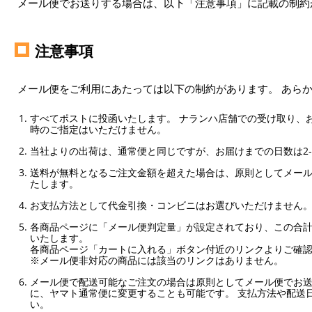
メール便でお送りする場合は、以下「注意事項」に記載の制約
注意事項
メール便をご利用にあたっては以下の制約があります。 あら
すべてポストに投函いたします。 ナランハ店舗での受け取り、
時のご指定はいただけません。
当社よりの出荷は、通常便と同じですが、お届けまでの日数は2-
送料が無料となるご注文金額を超えた場合は、原則としてメー
たします。
お支払方法として代金引換・コンビニはお選びいただけません
各商品ページに「メール便判定量」が設定されており、この合計
いたします。
各商品ページ「カートに入れる」ボタン付近のリンクよりご確
※メール便非対応の商品には該当のリンクはありません。
メール便で配送可能なご注文の場合は原則としてメール便でお送
に、ヤマト通常便に変更することも可能です。 支払方法や配送
い。