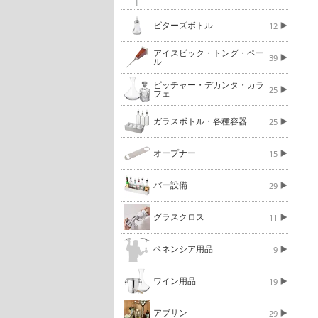
ビターズボトル
12
アイスピック・トング・ペー
39
ル
ピッチャー・デカンタ・カラ
25
フェ
ガラスボトル・各種容器
25
オープナー
15
バー設備
29
グラスクロス
11
ベネンシア用品
9
ワイン用品
19
アブサン
29