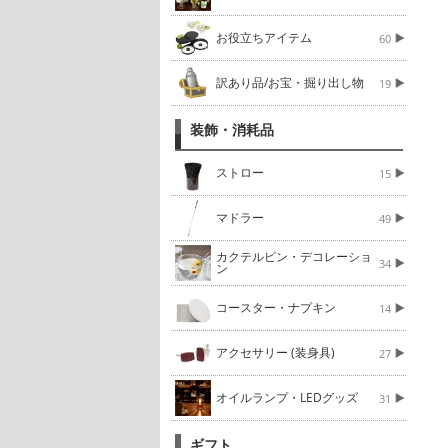
お役立ちアイテム
60
訳あり品/お宝・掘り出し物
19
装飾・消耗品
ストロー
15
マドラー
49
カクテルピン・デコレーショ
34
ン
コースター・ナプキン
14
アクセサリー (装身具)
27
オイルランプ・LEDグッズ
31
ギフト