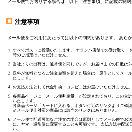
メール便でお送りする場合は、以下「注意事項」に記載の制約
注意事項
メール便をご利用にあたっては以下の制約があります。 あら
すべてポストに投函いたします。 ナランハ店舗での受け取り、
時のご指定はいただけません。
当社よりの出荷は、通常便と同じですが、お届けまでの日数は2-
送料が無料となるご注文金額を超えた場合は、原則としてメー
たします。
お支払方法として代金引換・コンビニはお選びいただけません
各商品ページに「メール便判定量」が設定されており、この合計
いたします。
各商品ページ「カートに入れる」ボタン付近のリンクよりご確
※メール便非対応の商品には該当のリンクはありません。
メール便で配送可能なご注文の場合は原則としてメール便でお送
に、ヤマト通常便に変更することも可能です。 支払方法や配送
い。