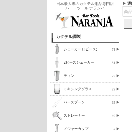
通
日本最大級のカクテル用品専門店
バー・ツール ナランハ
カクテル調製
シェーカー (3ピース)
71
2ピースシェーカー
31
ティン
22
ミキシンググラス
29
バースプーン
63
ストレーナー
49
メジャーカップ
57