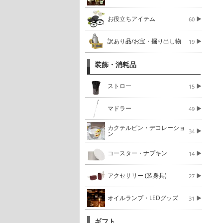
お役立ちアイテム
60
訳あり品/お宝・掘り出し物
19
装飾・消耗品
ストロー
15
マドラー
49
カクテルピン・デコレーショ
34
ン
コースター・ナプキン
14
アクセサリー (装身具)
27
オイルランプ・LEDグッズ
31
ギフト