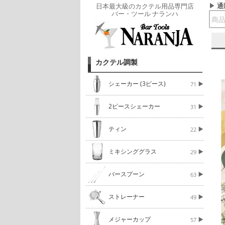
通
日本最大級のカクテル用品専門店
バー・ツール ナランハ
カクテル調製
シェーカー (3ピース)
71
2ピースシェーカー
31
ティン
22
ミキシンググラス
29
バースプーン
63
ストレーナー
49
メジャーカップ
57