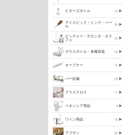
ビターズボトル
12
アイスピック・トング・ペー
39
ル
ピッチャー・デカンタ・カラ
25
フェ
ガラスボトル・各種容器
25
オープナー
15
バー設備
29
グラスクロス
11
ベネンシア用品
9
ワイン用品
19
アブサン
29