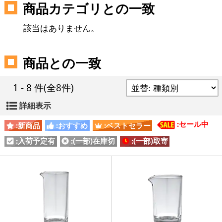
商品カテゴリとの一致
該当はありません。
商品との一致
1 - 8 件
(全8件)
詳細表示
:セール中
:新商品
:おすすめ
:ベストセラー
:入荷予定有
:(一部)在庫切
:(一部)取寄