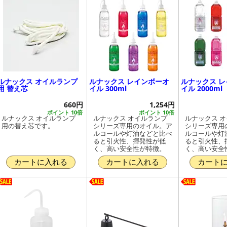
ルナックス オイルランプ
ルナックス レインボーオ
ルナックス 
用 替え芯
イル 300ml
イル 2000ml
660円
1,254円
ポイント 10倍
ポイント 10倍
ルナックス オイルランプ
ルナックス オイルランプ
ルナックス 
用の替え芯です。
シリーズ専用のオイル。ア
シリーズ専用
ルコールや灯油などと比べ
ルコールや灯
ると引火性、揮発性が低
ると引火性、
く、高い安全性が特徴。
く、高い安全
カートに入れる
カートに入れる
カート