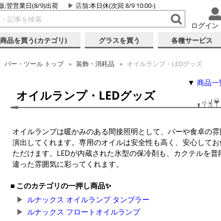
販:翌営業日(8/9)出荷
店舗
:本日休(次回 8/9 10:00-)
ログイン
商品を買う(カテゴリ)
グラスを買う
各種サービス
バー・ツール トップ
装飾・消耗品
オイルランプ・LEDグッズ
▼
商品一
オイルランプ・LEDグッズ
オイルランプは暖かみのある間接照明として、バーや食卓の雰
演出してくれます。専用のオイルは安全性も高く、安心してお
ただけます。LEDが内蔵された氷型の保冷剤も、カクテルを普
違った雰囲気に彩ってくれます。
このカテゴリの一押し商品✨
ルナックス オイルランプ タンブラー
ルナックス フロートオイルランプ