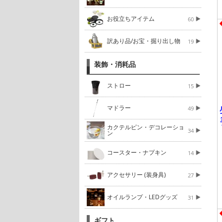
お役立ちアイテム
60
訳あり品/お宝・掘り出し物
19
装飾・消耗品
ストロー
15
マドラー
49
カクテルピン・デコレーショ
34
ン
コースター・ナプキン
14
アクセサリー (装身具)
27
オイルランプ・LEDグッズ
31
ギフト