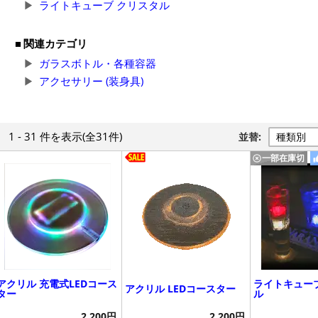
ライトキューブ クリスタル
関連カテゴリ
ガラスボトル・各種容器
アクセサリー (装身具)
1 - 31 件
を表示
(全31件)
並替:
一部在庫切
アクリル 充電式LEDコース
ライトキュー
アクリル LEDコースター
ター
ル
2,200円
2,200円