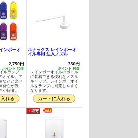
レインボーオ
ルナックス レインボーオ
イル専用 注入ノズル
2,750円
330円
ポイント 10倍
ポイント 10倍
オイルランプ
レインボーオイルのボトル
のオイル。ア
に装着できる便利なノズル
油などと比べ
キャップ。レインボーオイ
揮発性が低
ルをランプに補充しやすく
性が特徴。
なります。
に入れる
カートに入れる
取寄