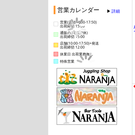
営業カレンダー
詳細
営業(店舗14:00-17:50)
出荷締切 15:00
通販のみ(店舗休)
出荷締切 15:00
店舗(10:00-17:50)+発送
出荷締切 12:00
休業日 出荷業務無し
特殊営業