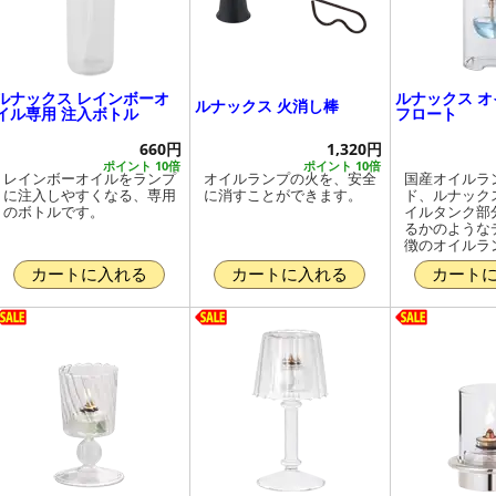
ルナックス レインボーオ
ルナックス 
ルナックス 火消し棒
イル専用 注入ボトル
フロート
660円
1,320円
ポイント 10倍
ポイント 10倍
レインボーオイルをランプ
オイルランプの火を、安全
国産オイルラ
に注入しやすくなる、専用
に消すことができます。
ド、ルナック
のボトルです。
イルタンク部
るかのような
徴のオイルラ
カートに入れる
カートに入れる
カート