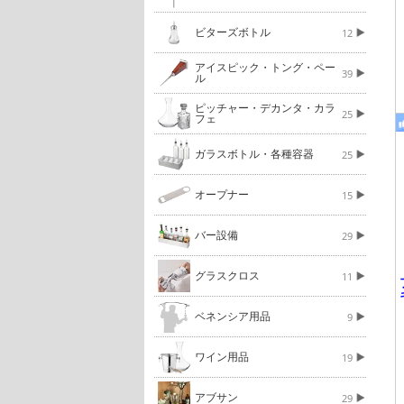
ビターズボトル
12
アイスピック・トング・ペー
39
ル
ピッチャー・デカンタ・カラ
25
フェ
ガラスボトル・各種容器
25
オープナー
15
バー設備
29
グラスクロス
11
ベネンシア用品
9
ワイン用品
19
アブサン
29