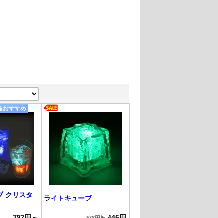
おすすめ
ブ クリスタ
ライトキューブ
792円～
446円
638円▶