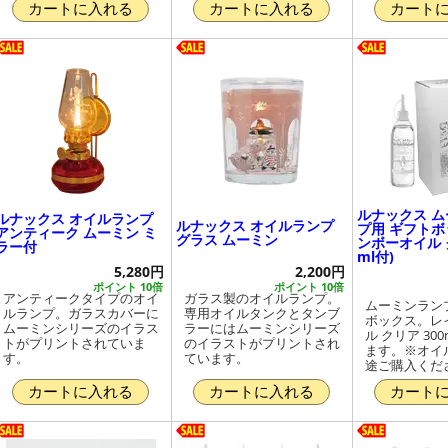
カートに入れる
カートに入れる
カート
ルナックス 
ルナックス オイルランプ
ルナックス オイルランプ
プ用 ギフトボ
アンティーク ムーミン ミ
グラス ムーミン
ンボーオイル ク
ラー付
ml付)
5,280円
2,200円
ポイント 10倍
ポイント 10倍
アンティークタイプのオイ
ガラス製のオイルランプ。
ムーミンラン
ルランプ。ガラスカバーに
専用オイルタンクとタンブ
ボックス。レ
ムーミンシリーズのイラス
ラーにはムーミンシリーズ
ル クリア 30
トがプリントされていま
のイラストがプリントされ
ます。※オイ
す。
ています。
途ご購入くだ
カートに入れる
カートに入れる
カート