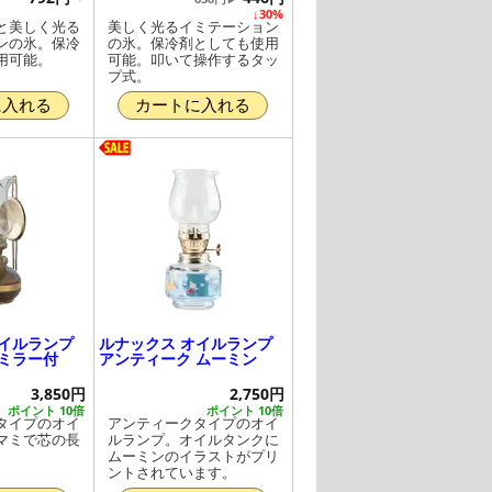
↓30%
と美しく光る
美しく光るイミテーション
ンの氷。保冷
の氷。保冷剤としても使用
用可能。
可能。叩いて操作するタッ
プ式。
に入れる
カートに入れる
オイルランプ
ルナックス オイルランプ
 ミラー付
アンティーク ムーミン
3,850円
2,750円
ポイント 10倍
ポイント 10倍
タイプのオイ
アンティークタイプのオイ
マミで芯の長
ルランプ。オイルタンクに
。
ムーミンのイラストがプリ
ントされています。