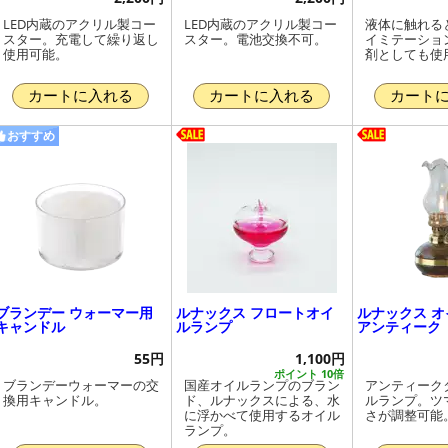
LED内蔵のアクリル製コー
LED内蔵のアクリル製コー
液体に触れる
スター。充電して繰り返し
スター。電池交換不可。
イミテーショ
使用可能。
剤としても使
カートに入れる
カートに入れる
カート
おすすめ
ブランデー ウォーマー用
ルナックス フロートオイ
ルナックス 
キャンドル
ルランプ
アンティーク
55円
1,100円
ポイント 10倍
ブランデーウォーマーの交
国産オイルランプのブラン
アンティーク
換用キャンドル。
ド、ルナックスによる、水
ルランプ。ツ
に浮かべて使用するオイル
さが調整可能
ランプ。