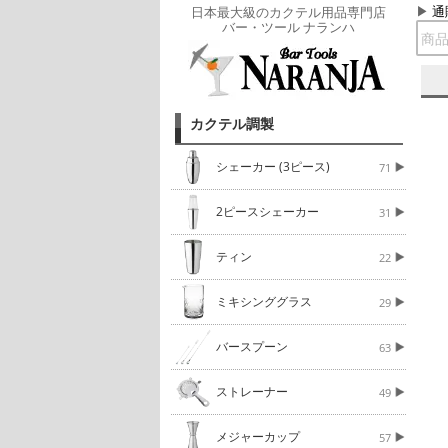
通
日本最大級のカクテル用品専門店
バー・ツール ナランハ
カクテル調製
シェーカー (3ピース)
71
2ピースシェーカー
31
ティン
22
ミキシンググラス
29
バースプーン
63
ストレーナー
49
メジャーカップ
57