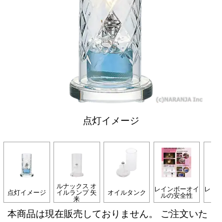
点灯イメージ
ルナックス オ
レインボーオイ
レイ
点灯イメージ
イルランプ 矢
オイルタンク
ルの安全性
来
本商品は現在販売しておりません。 ご注文いた