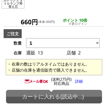
ルナックス オ
イルランプ用
替え芯
660円
ポイント 10倍
(本体 600円)
※要ログイン
ご注文
数量
通販
13
店舗
2
在庫
在庫の数はリアルタイムではありません。
店舗の在庫を通信販売で購入できません。
(送料275円)
詳細
対応商品
カートに入れる
(読込中...)