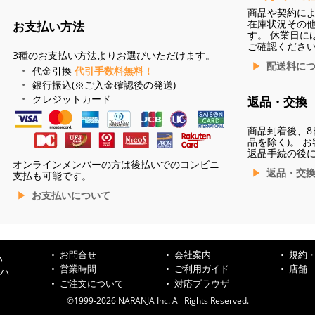
商品や契約に
在庫状況その
お支払い方法
す。 休業日に
ご確認くださ
3種のお支払い方法よりお選びいただけます。
配送料に
代金引換
代引手数料無料！
銀行振込(※ご入金確認後の発送)
クレジットカード
返品・交換
商品到着後、8
品を除く)。 
返品手続の後
オンラインメンバーの方は後払いでのコンビニ
返品・交
支払も可能です。
お支払いについて
お問合せ
会社案内
規約
ハ
営業時間
ご利用ガイド
店舗
ンハ
ご注文について
対応ブラウザ
©1999-2026 NARANJA Inc. All Rights Reserved.