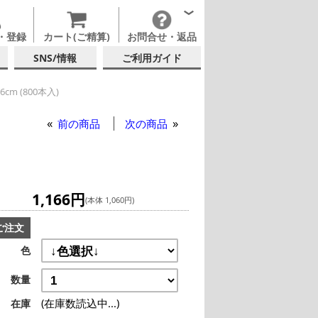
・登録
カート(ご精算)
お問合せ・返品
SNS/情報
ご利用ガイド
m (800本入)
m (800本入)
前の商品
次の商品
1,166円
(本体 1,060円)
ご注文
色
数量
(在庫数読込中...)
在庫