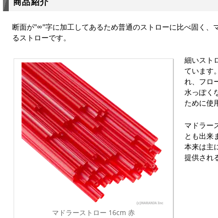
商品紹介
断面が"∞"字に加工してあるため普通のストローに比べ固く、
るストローです。
細いスト
ています
れ、フロ
水っぽく
ために使
マドラー
とも出来
本来は主
提供され
マドラーストロー 16cm 赤