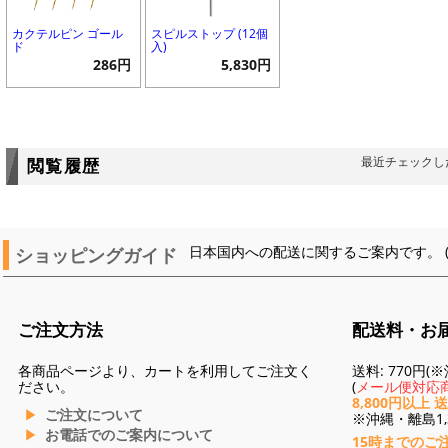
カクテルピン ゴール
スピルストップ (12個
ド
入)
286円
5,830円
最近チェックし
閲覧履歴
ショッピングガイド
日本国内への配送に関するご案内です。 
ご注文方法
配送料・お
各商品ページより、カートを利用してご注文く
送料: 770円
ださい。
(
メール便対応商
8,800円以上 
ご注文について
※沖縄・離島1,3
お電話でのご案内について
15時までのご