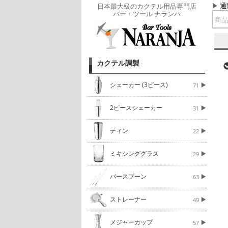
通
日本最大級のカクテル用品専門店
バー・ツール ナランハ
カクテル調製
シェーカー (3ピース)
71
2ピースシェーカー
31
ティン
22
ミキシンググラス
29
バースプーン
63
ストレーナー
49
メジャーカップ
57