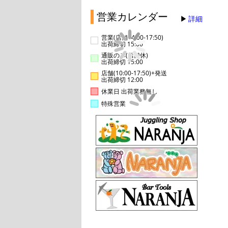
営業カレンダー
詳細
営業(店舗14:00-17:50)
出荷締切 15:00
通販のみ(店舗休)
出荷締切 15:00
店舗(10:00-17:50)+発送
出荷締切 12:00
休業日 出荷業務無し
特殊営業