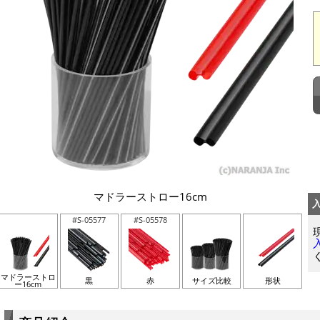
マドラーストロー16cm
#S-05577
#S-05578
マドラーストロ
黒
赤
サイズ比較
形状
ー16cm