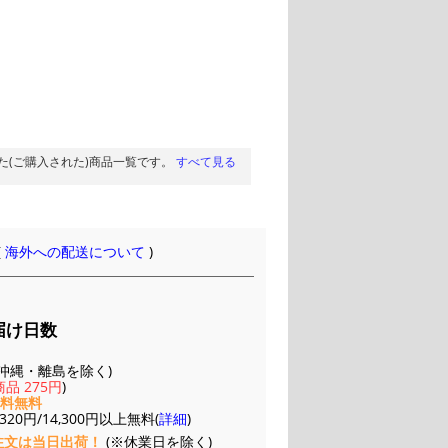
た(ご購入された)商品一覧です。
すべて見る
(
海外への配送について
)
届け日数
(※沖縄・離島を除く)
品 275円
)
送料無料
20円/14,300円以上無料(
詳細
)
注文は当日出荷！
(※休業日を除く)