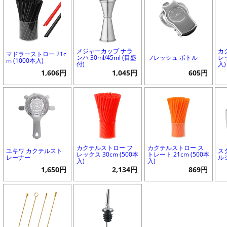
メジャーカップ ナラ
カ
マドラーストロー 21c
ンハ 30ml/45ml (目盛
フレッシュ ボトル
レッ
m (1000本入)
付)
入)
1,606円
1,045円
605円
カクテルストロー フ
カクテルストロー ス
ユキワ カクテルスト
ス
レックス 30cm (500本
トレート 21cm (500本
レーナー
ル
入)
入)
1,650円
2,134円
869円