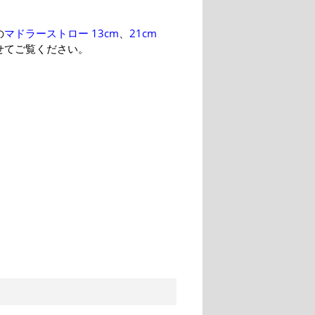
の
マドラーストロー 13cm
、
21cm
せてご覧ください。