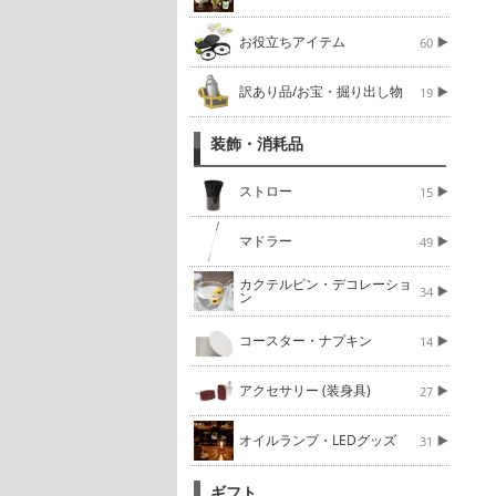
お役立ちアイテム
60
訳あり品/お宝・掘り出し物
19
装飾・消耗品
ストロー
15
マドラー
49
カクテルピン・デコレーショ
34
ン
コースター・ナプキン
14
アクセサリー (装身具)
27
オイルランプ・LEDグッズ
31
ギフト