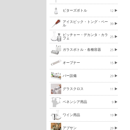
ビターズボトル
12
アイスピック・トング・ペー
39
ル
ピッチャー・デカンタ・カラ
25
フェ
ガラスボトル・各種容器
25
オープナー
15
バー設備
29
グラスクロス
11
ベネンシア用品
9
ワイン用品
19
アブサン
29