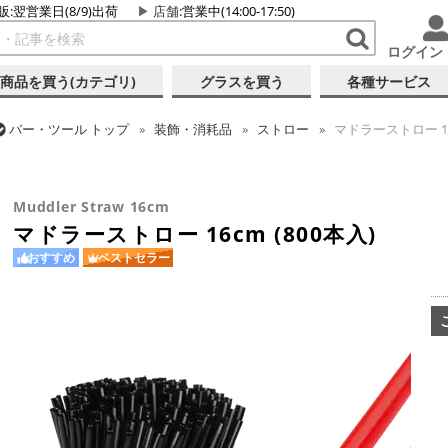
販:翌営業日(8/9)出荷
店舗
:営業中(14:00-17:50)
ログイン
商品を買う(カテゴリ)
グラスを買う
各種サービス
バー・ツール
トップ
装飾・消耗品
ストロー
マドラーストロー 16c
バー・ツール
トップ
装飾・消耗品
マドラー
マドラーストロー 16c
Muddler Straw 16cm
マドラーストロー 16cm (800本入)
おすすめ
ベストセラー