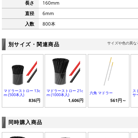
長さ
160mm
直径
6mm
入数
800本
サイズや色の異な
別サイズ・関連商品
マドラーストロー 13c
マドラーストロー 21c
ス
六角 マドラー
m (500本入)
m (1000本入)
サ
836円
1,606円
561円～
同時購入商品