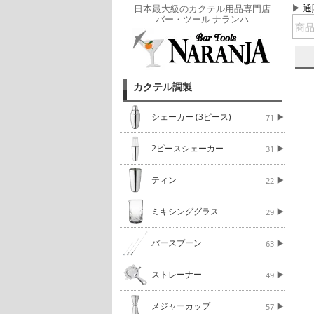
通
日本最大級のカクテル用品専門店
バー・ツール ナランハ
カクテル調製
シェーカー (3ピース)
71
2ピースシェーカー
31
ティン
22
ミキシンググラス
29
バースプーン
63
ストレーナー
49
メジャーカップ
57