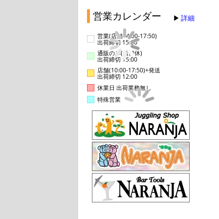
営業カレンダー
詳細
営業(店舗14:00-17:50)
出荷締切 15:00
通販のみ(店舗休)
出荷締切 15:00
店舗(10:00-17:50)+発送
出荷締切 12:00
休業日 出荷業務無し
特殊営業