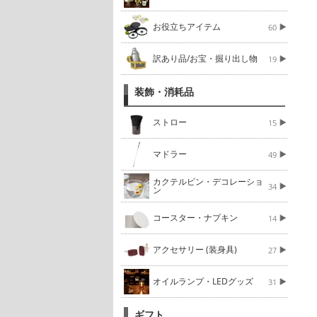
お役立ちアイテム
60
訳あり品/お宝・掘り出し物
19
装飾・消耗品
ストロー
15
マドラー
49
カクテルピン・デコレーショ
34
ン
コースター・ナプキン
14
アクセサリー (装身具)
27
オイルランプ・LEDグッズ
31
ギフト