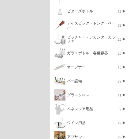
ビターズボトル
12
アイスピック・トング・ペー
39
ル
ピッチャー・デカンタ・カラ
25
フェ
ガラスボトル・各種容器
25
オープナー
15
バー設備
29
グラスクロス
11
ベネンシア用品
9
ワイン用品
19
アブサン
29