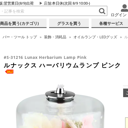
販:翌営業日(8/9)出荷
店舗
:本日休(次回 8/9 10:00-)
ログイン
商品を買う(カテゴリ)
グラスを買う
各種サービス
バー・ツール
トップ
装飾・消耗品
オイルランプ・LEDグッズ
ル
#S-31216 Lunax Herbarium Lamp Pink
ルナックス ハーバリウムランプ ピンク