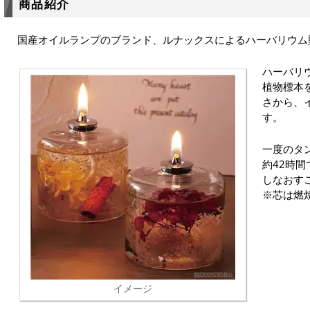
商品紹介
国産オイルランプのブランド、ルナックスによるハーバリウム
ハーバリ
植物標本
さから、
す。
一度のタ
約42時
しなおす
※芯は燃
イメージ