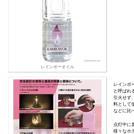
レインボーオイル
レインボ
と呼ばれ
引火せず
料として
などに比
点灯中に
様々なホ