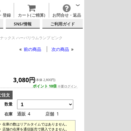
・登録
カート(ご精算)
お問合せ・返品
SNS/情報
ご利用ガイド
ナックス ハーバリウムランプ ピンク
前の商品
次の商品
3,080円
(本体 2,800円)
ポイント 10倍
※要ログイン
ご注文
数量
通販
4
店舗
1
在庫
在庫の数はリアルタイムではありません。
店舗の在庫を通信販売で購入できません。