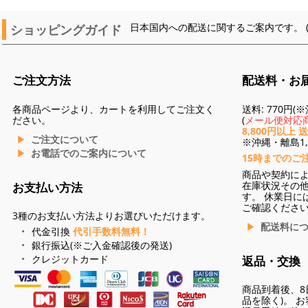
ショッピングガイド
日本国内への配送に関するご案内です。 
ご注文方法
配送料・お
各商品ページより、カートを利用してご注文く
送料: 770円
ださい。
(
メール便対応商
8,800円以上 
ご注文について
※沖縄・離島1,3
お電話でのご案内について
15時までのご
商品や契約に
在庫状況その
お支払い方法
す。 休業日に
ご確認くださ
3種のお支払い方法よりお選びいただけます。
配送料に
代金引換
代引手数料無料！
銀行振込(※ご入金確認後の発送)
クレジットカード
返品・交換
商品到着後、8
品を除く)。 