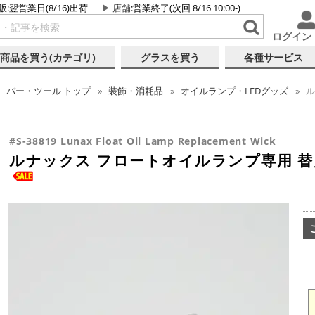
販:翌営業日(8/16)出荷
店舗
:営業終了(次回 8/16 10:00-)
ログイン
商品を買う(カテゴリ)
グラスを買う
各種サービス
バー・ツール
トップ
装飾・消耗品
オイルランプ・LEDグッズ
ル
#S-38819 Lunax Float Oil Lamp Replacement Wick
ルナックス フロートオイルランプ専用 替