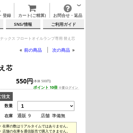
・登録
カート(ご精算)
お問合せ・返品
SNS/情報
ご利用ガイド
ナックス フロートオイルランプ専用 替え芯
前の商品
次の商品
え芯
550円
(本体 500円)
ポイント 10倍
※要ログイン
ご注文
数量
通販
9
店舗
準備無
在庫
在庫の数はリアルタイムではありません。
店舗の在庫を通信販売で購入できません。