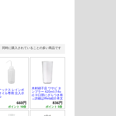
同時に購入されていることの多い商品です
木村硝子店 ワサビ タ
ナックス レインボ
ンブラー 420ml (14o
オイル専用 注入ボ
z) ※口部にざらつき有
ル
→詳細はWeb紹介本文
660円
836円
ポイント 10倍
ポイント 5倍