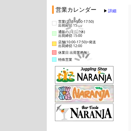
営業カレンダー
詳細
営業(店舗14:00-17:50)
出荷締切 15:00
通販のみ(店舗休)
出荷締切 15:00
店舗(10:00-17:50)+発送
出荷締切 12:00
休業日 出荷業務無し
特殊営業