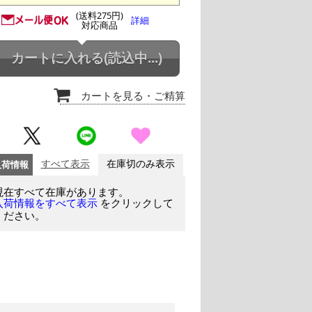
(送料275円)
詳細
対応商品
カートに入れる
(読込中...)
カートを見る
・ご精算
入荷情報
すべて表示
在庫切のみ表示
現在すべて在庫があります。
をクリックして
入荷情報をすべて表示
ください。