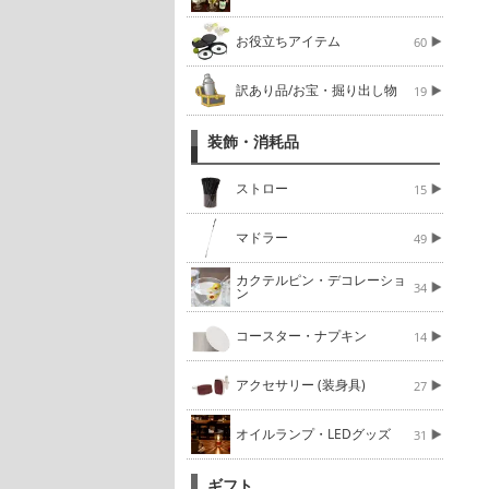
お役立ちアイテム
60
訳あり品/お宝・掘り出し物
19
装飾・消耗品
ストロー
15
マドラー
49
カクテルピン・デコレーショ
34
ン
コースター・ナプキン
14
アクセサリー (装身具)
27
オイルランプ・LEDグッズ
31
ギフト