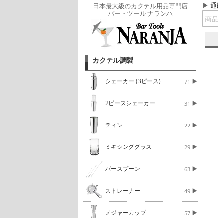
通
日本最大級のカクテル用品専門店
バー・ツール ナランハ
カクテル調製
シェーカー (3ピース)
71
2ピースシェーカー
31
ティン
22
ミキシンググラス
29
バースプーン
63
ストレーナー
49
メジャーカップ
57