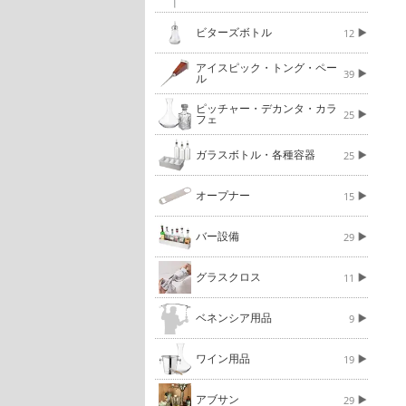
ビターズボトル
12
アイスピック・トング・ペー
39
ル
ピッチャー・デカンタ・カラ
25
フェ
ガラスボトル・各種容器
25
オープナー
15
バー設備
29
グラスクロス
11
ベネンシア用品
9
ワイン用品
19
アブサン
29