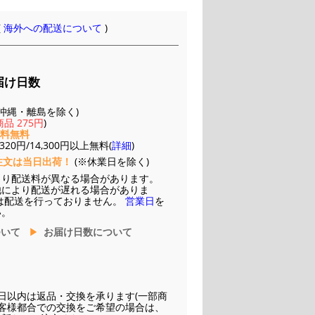
(
海外への配送について
)
届け日数
(※沖縄・離島を除く)
品 275円
)
送料無料
20円/14,300円以上無料(
詳細
)
注文は当日出荷！
(※休業日を除く)
より配送料が異なる場合があります。
他により配送が遅れる場合がありま
は配送を行っておりません。
営業日
を
い。
ついて
お届け日数について
日以内は返品・交換を承ります(一部商
お客様都合での交換をご希望の場合は、