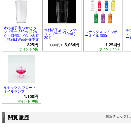
木村硝子店 ワサビ タ
木村硝子店 セーヌ99
ル
ンブラー 360ml (12o
ルナックス レインボ
タンブラー 360ml (11
ン
z) ※口部にざらつき有
ーオイル 300ml
201)
ー
→詳細はWeb紹介本文
825円
3,034円
1,254円
3,410円▶
ポイント 5倍
ポイント 10倍
ルナックス フロート
オイルランプ
1,100円
ポイント 10倍
最近チェックし
閲覧履歴