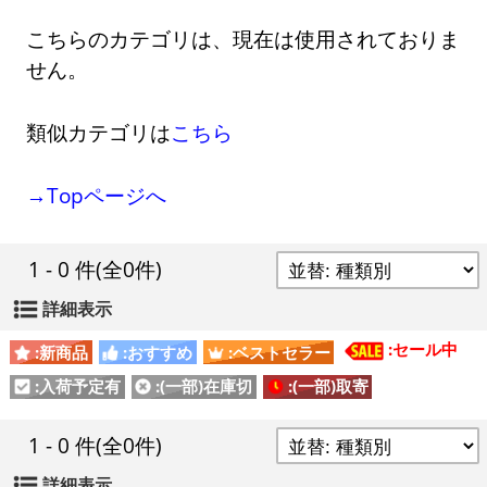
こちらのカテゴリは、現在は使用されておりま
せん。
類似カテゴリは
こちら
→Topページへ
1 - 0 件
(全0件)
詳細表示
:セール中
:新商品
:おすすめ
:ベストセラー
:入荷予定有
:(一部)在庫切
:(一部)取寄
1 - 0 件
(全0件)
詳細表示