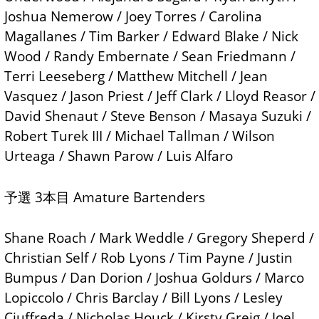
Joshua Nemerow / Joey Torres / Carolina
Magallanes / Tim Barker / Edward Blake / Nick
Wood / Randy Embernate / Sean Friedmann /
Terri Leeseberg / Matthew Mitchell / Jean
Vasquez / Jason Priest / Jeff Clark / Lloyd Reasor /
David Shenaut / Steve Benson / Masaya Suzuki /
Robert Turek III / Michael Tallman / Wilson
Urteaga / Shawn Parow / Luis Alfaro
予選 3本目 Amature Bartenders
Shane Roach / Mark Weddle / Gregory Sheperd /
Christian Self / Rob Lyons / Tim Payne / Justin
Bumpus / Dan Dorion / Joshua Goldurs / Marco
Lopiccolo / Chris Barclay / Bill Lyons / Lesley
Ciuffreda / Nicholas Houck / Kirsty Greig / Joel