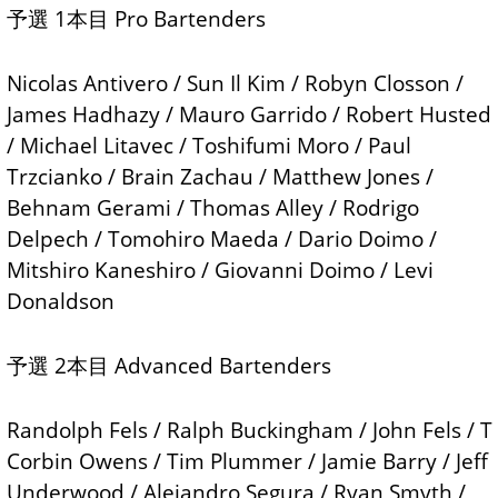
予選 1本目 Pro Bartenders
Nicolas Antivero / Sun Il Kim / Robyn Closson /
James Hadhazy / Mauro Garrido / Robert Husted
/ Michael Litavec / Toshifumi Moro / Paul
Trzcianko / Brain Zachau / Matthew Jones /
Behnam Gerami / Thomas Alley / Rodrigo
Delpech / Tomohiro Maeda / Dario Doimo /
Mitshiro Kaneshiro / Giovanni Doimo / Levi
Donaldson
予選 2本目 Advanced Bartenders
Randolph Fels / Ralph Buckingham / John Fels / T
Corbin Owens / Tim Plummer / Jamie Barry / Jeff
Underwood / Alejandro Segura / Ryan Smyth /