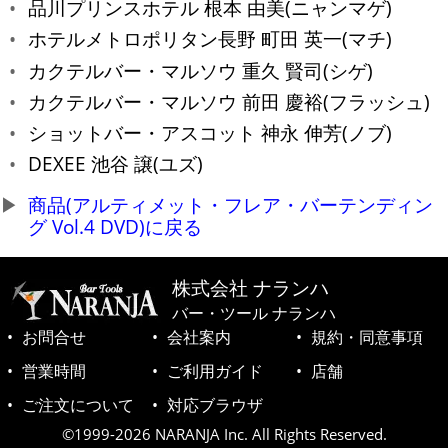
品川プリンスホテル 根本 由美(ニャンマゲ)
ホテルメトロポリタン長野 町田 英一(マチ)
カクテルバー・マルソウ 重久 賢司(シゲ)
カクテルバー・マルソウ 前田 慶裕(フラッシュ)
ショットバー・アスコット 神永 伸芳(ノブ)
DEXEE 池谷 譲(ユズ)
商品(アルティメット・フレア・バーテンディン
グ Vol.4 DVD)に戻る
株式会社 ナランハ
バー・ツール ナランハ
お問合せ
会社案内
規約・同意事項
営業時間
ご利用ガイド
店舗
ご注文について
対応ブラウザ
©1999-2026 NARANJA Inc. All Rights Reserved.